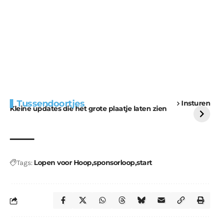
Extra bouwmateriaal
Tunnels blijven een
Tussendoortjes
Insturen
voor kabouters
uitdaging
Kleine updates die het grote plaatje laten zien
Lopen voor Hoop
sponsorloop
start
Tags: