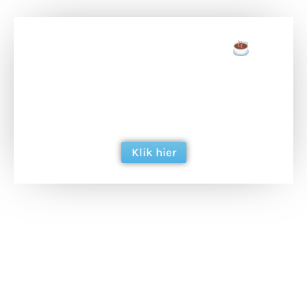
Doneer een tas koffie
Doneer het WdG-team een kop koffie en
ondersteun hun inzet voor dagelijks gratis
berichtgeving. Dank je wel alvast!
Klik hier