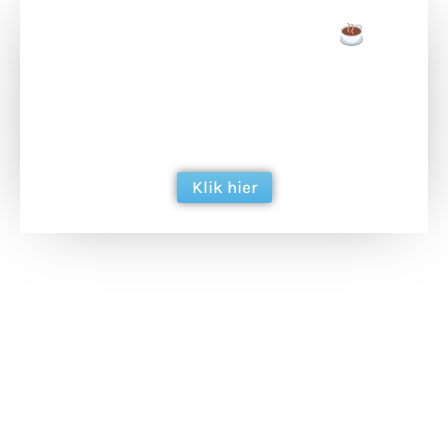
Doneer een tas koffie
Doneer het WdG-team een kop koffie en
ondersteun hun inzet voor dagelijks gratis
berichtgeving. Dank je wel alvast!
Klik hier