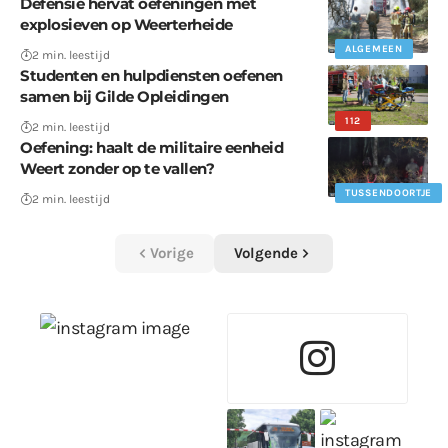
Defensie hervat oefeningen met
explosieven op Weerterheide
ALGEMEEN
2 min. leestijd
Studenten en hulpdiensten oefenen
samen bij Gilde Opleidingen
112
2 min. leestijd
Oefening: haalt de militaire eenheid
Weert zonder op te vallen?
TUSSENDOORTJE
2 min. leestijd
Vorige
Volgende