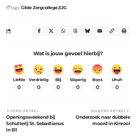
Gilde Zorgcollege
SJG
Tags:
Wat is jouw gevoel hierbij?
Liefde
Verdrietig
Blij
Slaperig
Boos
Uhuh
0
0
0
0
0
0
VORIG ARTIKEL
VOLGEND ARTIKEL
Openingsweekend bij
Onderzoek naar dubbele
Schutterij St. Sebastianus
moord in Kinrooi
in Ell