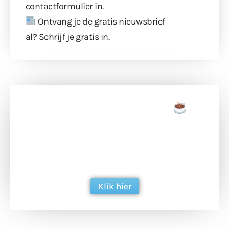
contactformulier
in.
Ontvang je de gratis nieuwsbrief
al?
Schrijf je gratis in
.
Doneer een tas koffie
Doneer het WdG-team een kop koffie en
ondersteun hun inzet voor dagelijks gratis
berichtgeving. Dank je wel alvast!
Klik hier