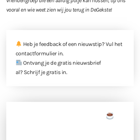
vriendengroep die een aardig potje kan hossen,
tip ons
vooral
en wie weet zien wij jou terug in DeGekste!
Heb je feedback of een nieuwstip? Vul
het
contactformulier
in.
Ontvang je de gratis nieuwsbrief
al?
Schrijf je gratis in
.
Doneer een tas koffie
Doneer het WdG-team een kop koffie en