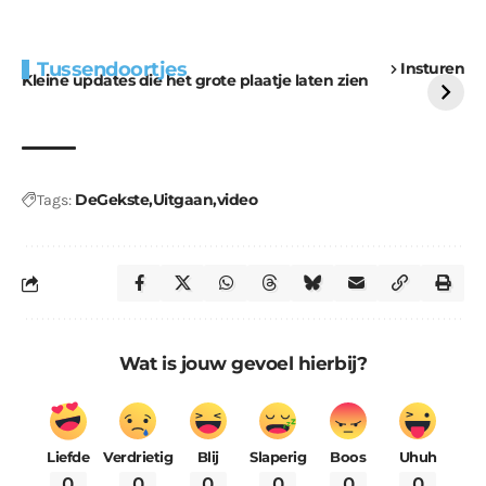
Extra bouwmateriaal
Tunnels blijven een
Tussendoortjes
Insturen
voor kabouters
uitdaging
Kleine updates die het grote plaatje laten zien
DeGekste
Uitgaan
video
Tags:
Wat is jouw gevoel hierbij?
Liefde
Verdrietig
Blij
Slaperig
Boos
Uhuh
0
0
0
0
0
0