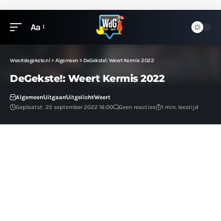
Aa
Weertdegekste.nl
>
Algemeen
>
DeGekste!: Weert Kermis 2022
DeGekste!: Weert Kermis 2022
Algemeen
Uitgaan
Uitgelicht
Weert
Geplaatst: 25 september 2022 16:00
Geen reacties
1 min. leestijd