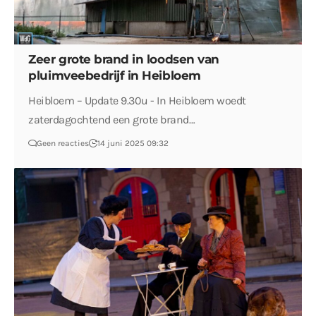
Zeer grote brand in loodsen van
pluimveebedrijf in Heibloem
Heibloem – Update 9.30u - In Heibloem woedt
zaterdagochtend een grote brand…
Geen reacties
14 juni 2025 09:32