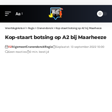
Aa
Weertdegekste.nl
>
Regio
>
Cranendonck
>
Kop-staart botsing op A2 bij Maarheeze
Kop-staart botsing op A2 bij Maarheeze
112
Algemeen
Cranendonck
Regio
Geplaatst: 13 september 2022 10:00
Geen reacties
0 min. leestijd