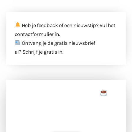
Heb je feedback of een nieuwstip? Vul
het
contactformulier
in.
Ontvang je de gratis nieuwsbrief
al?
Schrijf je gratis in
.
Doneer een tas koffie
Doneer het WdG-team een kop koffie en
ondersteun hun inzet voor dagelijks gratis
berichtgeving. Dank je wel alvast!