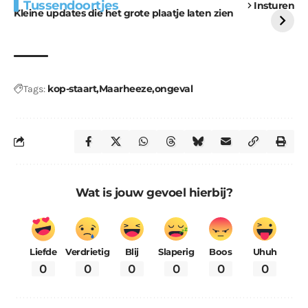
Tussendoortjes
Insturen
voor kabouters
uitdaging
Kleine updates die het grote plaatje laten zien
kop-staart
Maarheeze
ongeval
Tags:
Wat is jouw gevoel hierbij?
Liefde
Verdrietig
Blij
Slaperig
Boos
Uhuh
0
0
0
0
0
0