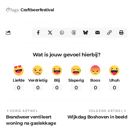
Craftbeerfestival
Tags:
Wat is jouw gevoel hierbij?
Liefde
Verdrietig
Blij
Slaperig
Boos
Uhuh
0
0
0
0
0
0
VORIG ARTIKEL
VOLGEND ARTIKEL
Brandweer ventileert
Wijkdag Boshoven in beeld
woning na gaslekkage