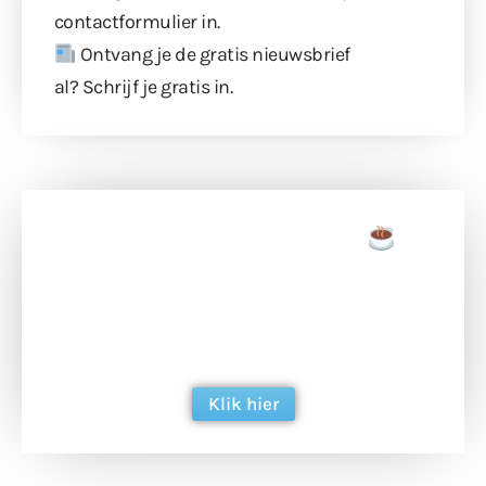
contactformulier
in.
Ontvang je de gratis nieuwsbrief
al?
Schrijf je gratis in
.
Doneer een tas koffie
Doneer het WdG-team een kop koffie en
ondersteun hun inzet voor dagelijks gratis
berichtgeving. Dank je wel alvast!
Klik hier