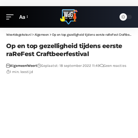
Aa
Weertdegekste.nl
>
Algemeen
>
Op en top gezelligheid tijdens eerste raReFest Craftbeerfestival
Op en top gezelligheid tijdens eerste
raReFest Craftbeerfestival
Algemeen
Weert
Geplaatst: 18 september 2022 11:49
Geen reacties
1 min. leestijd