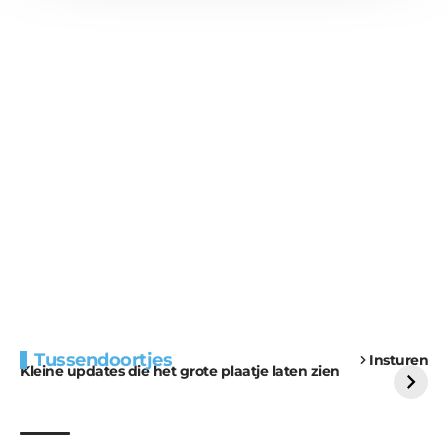
Extra bouwmateriaal
Tunnels blijven een
Tussendoortjes
Insturen
voor kabouters
uitdaging
Kleine updates die het grote plaatje laten zien