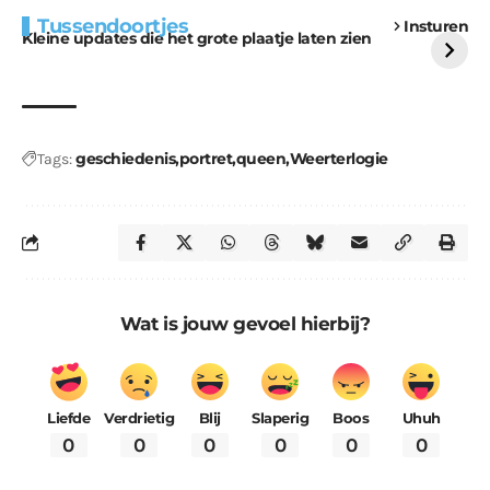
Extra bouwmateriaal
Tunnels blijven een
Tussendoortjes
Insturen
voor kabouters
uitdaging
Kleine updates die het grote plaatje laten zien
geschiedenis
portret
queen
Weerterlogie
Tags:
Wat is jouw gevoel hierbij?
Liefde
Verdrietig
Blij
Slaperig
Boos
Uhuh
0
0
0
0
0
0