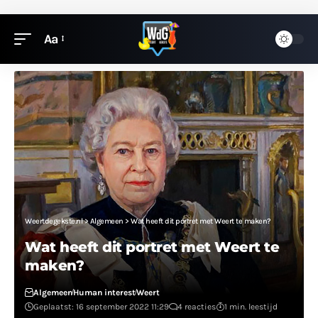
Aa
Weertdegekste.nl
>
Algemeen
>
Wat heeft dit portret met Weert te maken?
Wat heeft dit portret met Weert te
maken?
Algemeen
Human interest
Weert
Geplaatst: 16 september 2022 11:29
4 reacties
1 min. leestijd