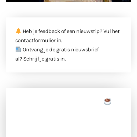
Heb je feedback of een nieuwstip? Vul
het
contactformulier
in.
Ontvang je de gratis nieuwsbrief
al?
Schrijf je gratis in
.
Doneer een tas koffie
Doneer het WdG-team een kop koffie en
ondersteun hun inzet voor dagelijks gratis
berichtgeving. Dank je wel alvast!