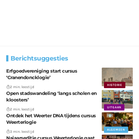
Berichtsuggesties
Erfgoedvereniging start cursus
‘Cranendoncklogie’
HISTORIE
2 min. leestijd
Open stadswandeling ‘langs scholen en
kloosters’
UITGAAN
2 min. leestijd
Ontdek het Weerter DNA tijdens cursus
Weerterlogie
ALGEMEEN
3 min. leestijd
Najaarseditie cursus Weerterlogie gaat