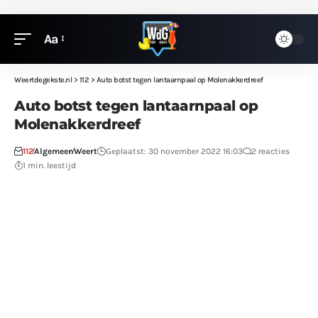
Aa
Weertdegekste.nl
>
112
>
Auto botst tegen lantaarnpaal op Molenakkerdreef
Auto botst tegen lantaarnpaal op
Molenakkerdreef
112
Algemeen
Weert
Geplaatst: 30 november 2022 16:03
2 reacties
1 min. leestijd