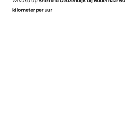
Wikuso
op
Snelheid Geuzendijk bij Budel naar 60
kilometer per uur