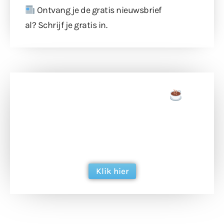
Ontvang je de gratis nieuwsbrief
al?
Schrijf je gratis in
.
Doneer een tas koffie
Doneer het WdG-team een kop koffie en
ondersteun hun inzet voor dagelijks gratis
berichtgeving. Dank je wel alvast!
Klik hier