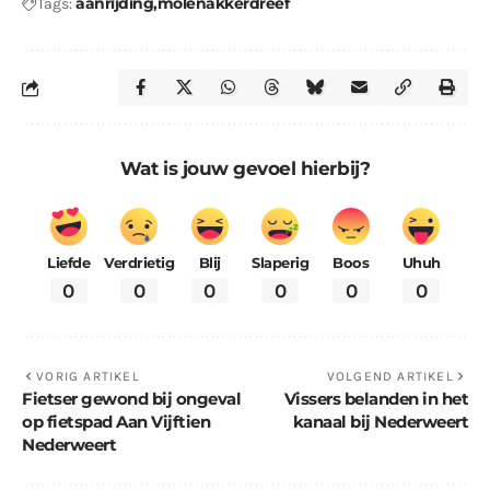
aanrijding
molenakkerdreef
Tags:
Wat is jouw gevoel hierbij?
Liefde
Verdrietig
Blij
Slaperig
Boos
Uhuh
0
0
0
0
0
0
VORIG ARTIKEL
VOLGEND ARTIKEL
Fietser gewond bij ongeval
Vissers belanden in het
op fietspad Aan Vijftien
kanaal bij Nederweert
Nederweert