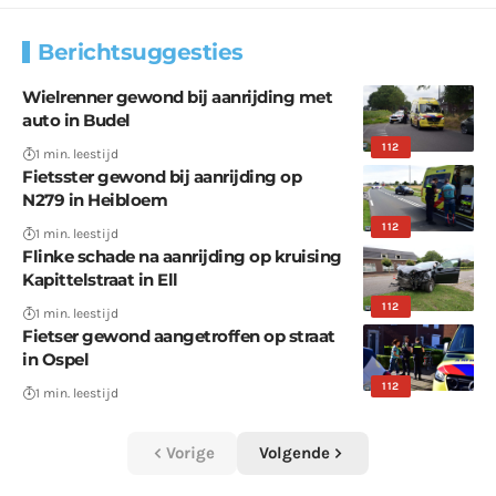
Berichtsuggesties
Wielrenner gewond bij aanrijding met
auto in Budel
112
1 min. leestijd
Fietsster gewond bij aanrijding op
N279 in Heibloem
112
1 min. leestijd
Flinke schade na aanrijding op kruising
Kapittelstraat in Ell
112
1 min. leestijd
Fietser gewond aangetroffen op straat
in Ospel
112
1 min. leestijd
Vorige
Volgende