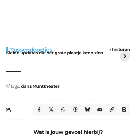
Extra bouwmateriaal
Tunnels blijven een
Tussendoortjes
Insturen
voor kabouters
uitdaging
Kleine updates die het grote plaatje laten zien
dans
Munttheater
Tags:
Wat is jouw gevoel hierbij?