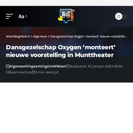
Aa
Weertdegekste.nl
>
Algemeen
>
Dansgezelschap Oxygen ‘monteert’ nieuwe voorstelling in Munttheater
Dansgezelschap Oxygen ‘monteert’
nieuwe voorstelling in Munttheater
Algemeen
Uitgaan
Uitgelicht
Weert
Geplaatst: 12 januari 2023 18:00
Geen reacties
3 min. leestijd