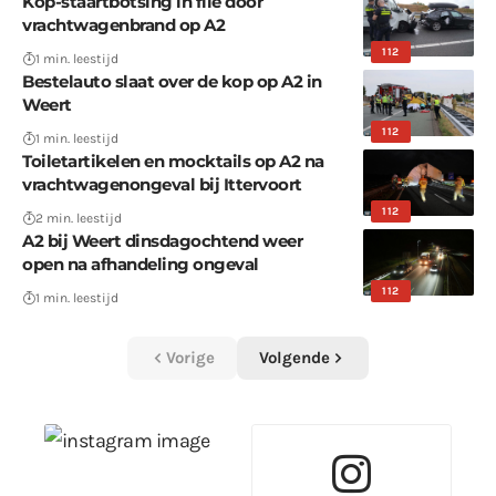
Kop-staartbotsing in file door
vrachtwagenbrand op A2
112
1 min. leestijd
Bestelauto slaat over de kop op A2 in
Weert
112
1 min. leestijd
Toiletartikelen en mocktails op A2 na
vrachtwagenongeval bij Ittervoort
112
2 min. leestijd
A2 bij Weert dinsdagochtend weer
open na afhandeling ongeval
112
1 min. leestijd
Vorige
Volgende