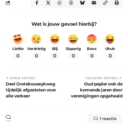
Wat is jouw gevoel hierbij?
Liefde
Verdrietig
Blij
Slaperig
Boos
Uhuh
0
0
0
0
0
0
VORIG ARTIKEL
VOLGEND ARTIKEL
Deel Grotekouseykweg
Oud papier ook de
tijdelijk afgesloten voor
komende jaren door
alle verkeer
verenigingen opgehaald
1 reactie