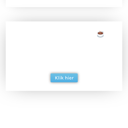
Doneer een tas koffie
Doneer het WdG-team een kop koffie en
ondersteun hun inzet voor dagelijks gratis
berichtgeving. Dank je wel alvast!
Klik hier