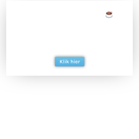
Doneer een tas koffie
Doneer het WdG-team een kop koffie en
ondersteun hun inzet voor dagelijks gratis
berichtgeving. Dank je wel alvast!
Klik hier