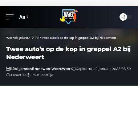
Aa
Weertdegekste.nl
>
112
>
Twee auto’s op de kop in greppel A2 bij Nederweert
Twee auto’s op de kop in greppel A2 bij
Nederweert
112
Algemeen
Brandweer Weert
Weert
Geplaatst: 12 januari 2023 08:52
3 reacties
1 min. leestijd