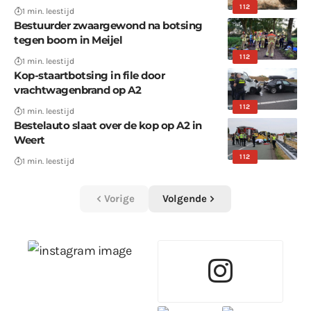
112
1 min. leestijd
Bestuurder zwaargewond na botsing
tegen boom in Meijel
112
1 min. leestijd
Kop-staartbotsing in file door
vrachtwagenbrand op A2
112
1 min. leestijd
Bestelauto slaat over de kop op A2 in
Weert
112
1 min. leestijd
Vorige
Volgende