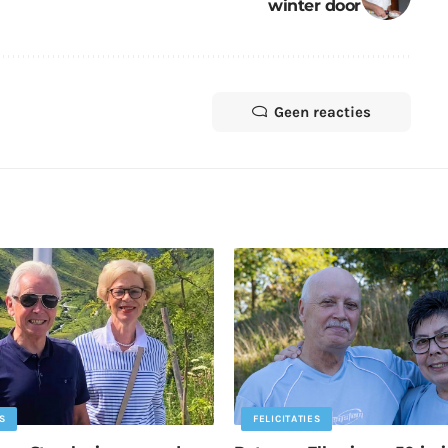
winter door
Geen reacties
S
FELICITATIES