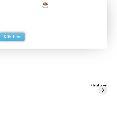
een tas koffie
 en ondersteun hun inzet voor dagelijks gratis
ing. Dank je wel alvast!
Klik hier
een
Weer een
Luchtballon boven
Ni
vrachtwagen vast
Weert
ge
Insturen
St