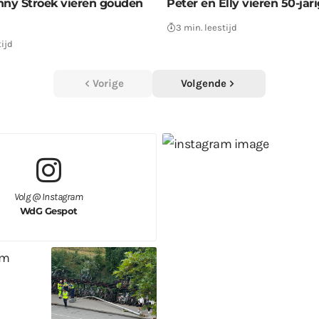
nny Stroek vieren gouden
Peter en Elly vieren 50-jar
3 min. leestijd
tijd
Vorige
Volgende
Volg @ Instagram
WdG Gespot