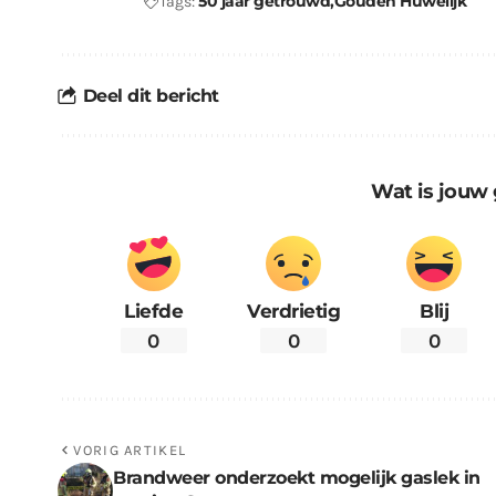
50 jaar getrouwd
Gouden Huwelijk
Tags:
Deel dit bericht
Wat is jouw 
Liefde
Verdrietig
Blij
0
0
0
VORIG ARTIKEL
Brandweer onderzoekt mogelijk gaslek in