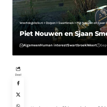
Weertdegekste.nl
>
Dorpen
>
Swartbroek
>
Piet Nouwen en Sjaan 
Piet Nouwen en Sjaan Sme
Algemeen
Human interest
Swartbroek
Weert
Gepl
Deel