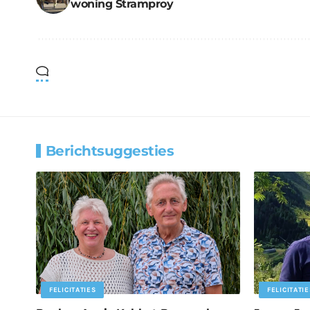
woning Stramproy
Berichtsuggesties
FELICITATIES
FELICITATIE