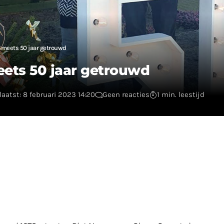
Smeets 50 jaar getrouwd
ets 50 jaar getrouwd
aatst: 8 februari 2023 14:20
Geen reacties
1 min. leestijd