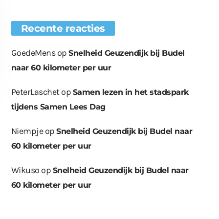
Recente reacties
GoedeMens
op
Snelheid Geuzendijk bij Budel
naar 60 kilometer per uur
PeterLaschet
op
Samen lezen in het stadspark
tijdens Samen Lees Dag
Niempje
op
Snelheid Geuzendijk bij Budel naar
60 kilometer per uur
euwe bomen
Wat er in kan, kan er
Bende bij
plaatst op
ook uit
containerpark
ationsplein
Leuken
Wikuso
op
Snelheid Geuzendijk bij Budel naar
60 kilometer per uur