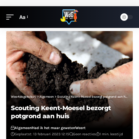
Aa
Weertdegekste.nl
>
Algemeen
>
Scouting Keent-Moesel bezorgt potgrond aan huis
Scouting Keent-Moesel bezorgt
potgrond aan huis
Algemeen
Had ik het maar geweten
Weert
Geplaatst: 13 februari 2023 12:15
Geen reacties
1 min. leestijd