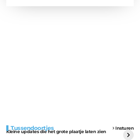
Extra bouwmateriaal
Tunnels blijven een
Tussendoortjes
Insturen
voor kabouters
uitdaging
Kleine updates die het grote plaatje laten zien