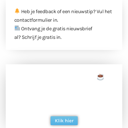
Heb je feedback of een nieuwstip? Vul
het
contactformulier
in.
Ontvang je de gratis nieuwsbrief
al?
Schrijf je gratis in
.
Doneer een tas koffie
Doneer het WdG-team een kop koffie en
ondersteun hun inzet voor dagelijks gratis
berichtgeving. Dank je wel alvast!
Klik hier