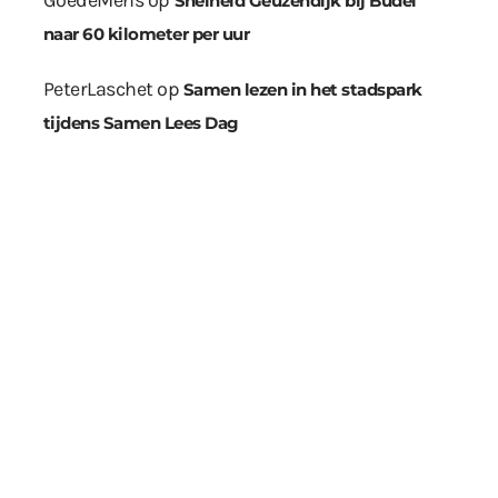
GoedeMens
op
Snelheid Geuzendijk bij Budel
naar 60 kilometer per uur
PeterLaschet
op
Samen lezen in het stadspark
tijdens Samen Lees Dag