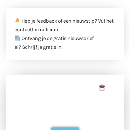
Heb je feedback of een nieuwstip? Vul
het
contactformulier
in.
Ontvang je de gratis nieuwsbrief
al?
Schrijf je gratis in
.
Doneer een tas koffie
Doneer het WdG-team een kop koffie en
ondersteun hun inzet voor dagelijks gratis
berichtgeving. Dank je wel alvast!