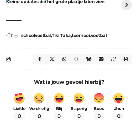
Kleine updates die het grote plaatje laten zien
schoolvoetbal
Tiki Taka
toernooi
voetbal
Tags:
Wat is jouw gevoel hierbij?
Liefde
Verdrietig
Blij
Slaperig
Boos
Uhuh
0
0
0
0
0
0