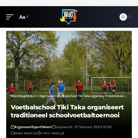
Aa
Weertdegekste.nl
>
Algemeen
>
Voetbalschool Tiki Taka organiseert traditioneel schoolvoetbaltoernooi
Voetbalschool Tiki Taka organiseert
traditioneel schoolvoetbaltoernooi
Algemeen
Sport
Weert
Geplaatst: 27 februari 2023 10:30
Geen reacties
1 min. leestijd