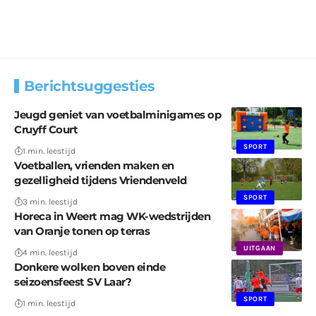
Berichtsuggesties
Jeugd geniet van voetbalminigames op
Cruyff Court
SPORT
1 min. leestijd
Voetballen, vrienden maken en
gezelligheid tijdens Vriendenveld
SPORT
3 min. leestijd
Horeca in Weert mag WK-wedstrijden
van Oranje tonen op terras
UITGAAN
4 min. leestijd
Donkere wolken boven einde
seizoensfeest SV Laar?
SPORT
1 min. leestijd