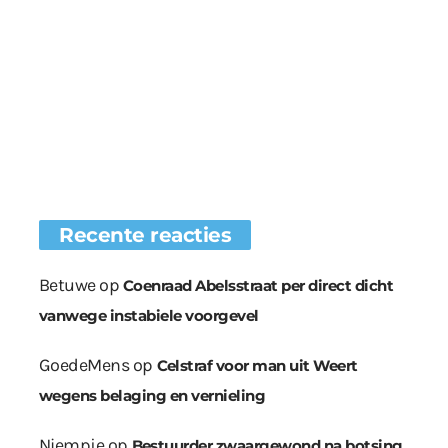
Recente reacties
Betuwe
op
Coenraad Abelsstraat per direct dicht
vanwege instabiele voorgevel
GoedeMens
op
Celstraf voor man uit Weert
wegens belaging en vernieling
Niempje
op
Bestuurder zwaargewond na botsing