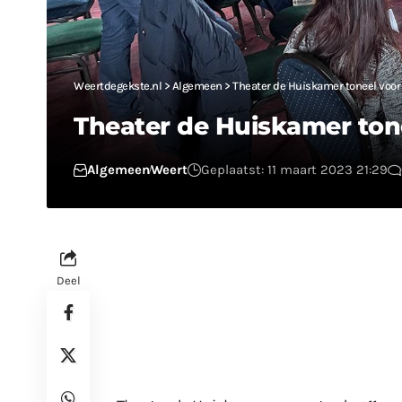
Weertdegekste.nl
>
Algemeen
>
Theater de Huiskamer toneel voor 
Theater de Huiskamer tonee
Algemeen
Weert
Geplaatst: 11 maart 2023 21:29
Deel