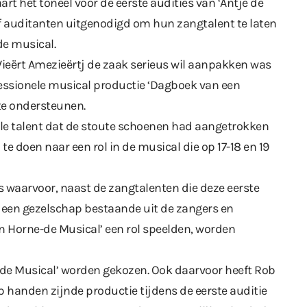
t het toneel voor de eerste audities van ‘Antje de
lf auditanten uitgenodigd om hun zangtalent te laten
de musical.
ieërt Amezieërtj de zaak serieus wil aanpakken was
essionele musical productie ‘Dagboek van een
te ondersteunen.
ale talent dat de stoute schoenen had aangetrokken
e doen naar een rol in de musical die op 17-18 en 19
ts waarvoor, naast de zangtalenten die deze eerste
k een gezelschap bestaande uit de zangers en
an Horne-de Musical’ een rol speelden, worden
je-de Musical’ worden gekozen. Ook daarvoor heeft Rob
 handen zijnde productie tijdens de eerste auditie