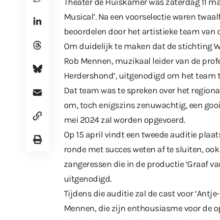
Theater de Huiskamer was zaterdag 11 maar
Musical’. Na een voorselectie waren twaa
beoordelen door het artistieke team van 
Om duidelijk te maken dat de stichting W
Rob Mennen, muzikaal leider van de prof
Herdershond’, uitgenodigd om het team 
Dat team was te spreken over het region
om, toch enigszins zenuwachtig, een gooi t
mei 2024 zal worden opgevoerd.
Op 15 april vindt een tweede auditie plaa
ronde met succes weten af te sluiten, oo
zangeressen die in de productie ‘Graaf v
uitgenodigd.
Tijdens die auditie zal de cast voor ‘Ant
Mennen, die zijn enthousiasme voor de op