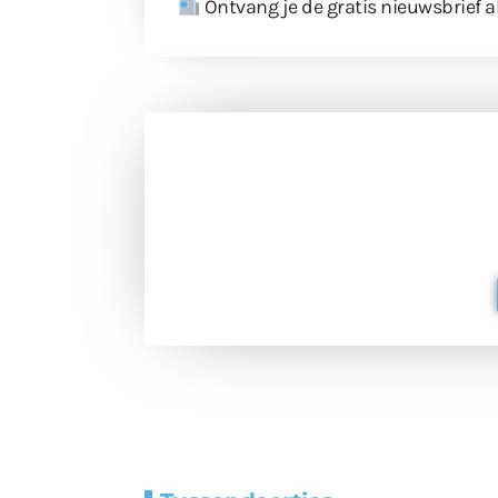
Ontvang je de gratis nieuwsbrief a
Doneer 
Doneer het WdG-team een kop koffie
berichtgev
Extra
Tunnels blijven 