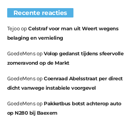
Recente reacties
Tejoo
op
Celstraf voor man uit Weert wegens
belaging en vernieling
GoedeMens
op
Volop gedanst tijdens sfeervolle
zomeravond op de Markt
GoedeMens
op
Coenraad Abelsstraat per direct
dicht vanwege instabiele voorgevel
GoedeMens
op
Pakketbus botst achterop auto
op N280 bij Baexem