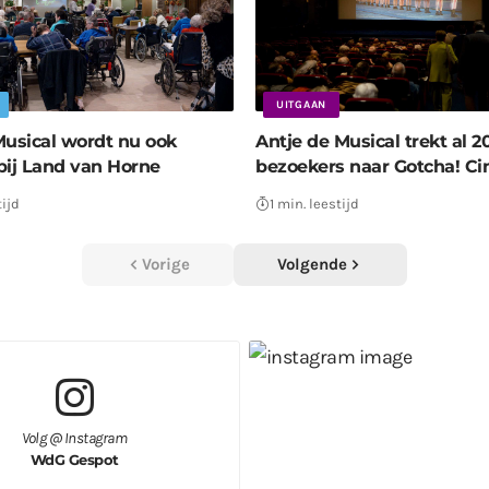
UITGAAN
Musical wordt nu ook
Antje de Musical trekt al 
bij Land van Horne
bezoekers naar Gotcha! C
tijd
1 min. leestijd
Vorige
Volgende
Volg @ Instagram
WdG Gespot