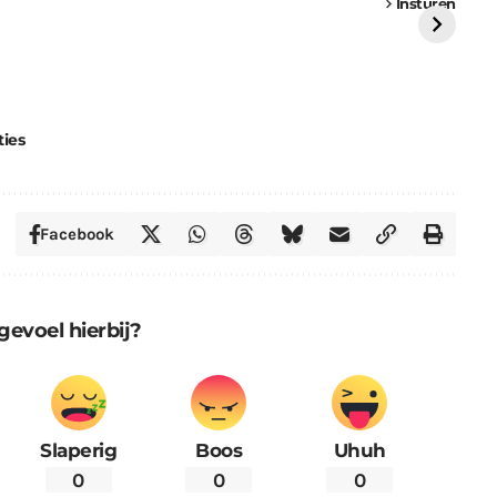
vrachtwagen vast
Weert
ge
Insturen
St
ties
Facebook
gevoel hierbij?
Slaperig
Boos
Uhuh
0
0
0