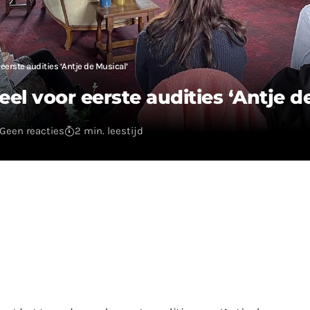
eerste audities ‘Antje de Musical’
l voor eerste audities ‘Antje d
Geen reacties
2 min. leestijd