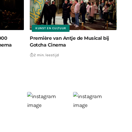
KUNST EN CULTUUR
2000
Première van Antje de Musical bij
inema
Gotcha Cinema
2 min. leestijd