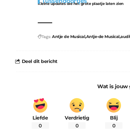
Tussendoortjes
bouwmateriaal voor
uitdaging
Kleine updates die het grote plaatje laten zien
kabouters
Antje de Musical
Antje-de Musical
audi
Tags:
Deel dit bericht
Wat is jouw 
Liefde
Verdrietig
Blij
0
0
0