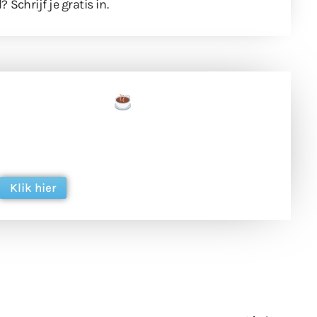
l?
Schrijf je gratis in
.
een tas koffie
 en ondersteun hun inzet voor dagelijks gratis
ing. Dank je wel alvast!
Klik hier
een
Weer een
Luchtballon boven
Ni