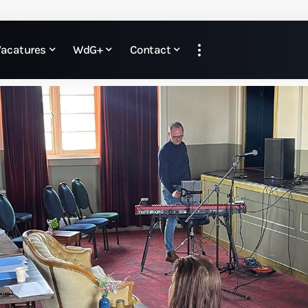
Vacatures
WdG+
Contact