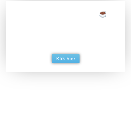
Doneer een tas koffie
Doneer het WdG-team een kop koffie en
ondersteun hun inzet voor dagelijks gratis
berichtgeving. Dank je wel alvast!
Klik hier