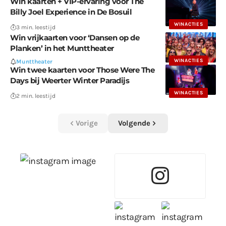
Win kaarten + VIP-ervaring voor The
Billy Joel Experience in De Bosuil
WINACTIES
3 min. leestijd
Win vrijkaarten voor ‘Dansen op de
Planken’ in het Munttheater
WINACTIES
Munttheater
Win twee kaarten voor Those Were The
Days bij Weerter Winter Paradijs
WINACTIES
2 min. leestijd
Vorige
Volgende