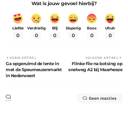
Wat is jouw gevoel hierbij?
Liefde
Verdrietig
Blij
Slaperig
Boos
Uhuh
0
0
0
0
0
0
VORIG ARTIKEL
VOLGEND ARTIKEL
Ga opgeruimd de lente in
Flinke file na botsing op
met de Speurneuzenmarkt
snelweg A2 bij Maarheeze
in Nederweert
Geen reacties