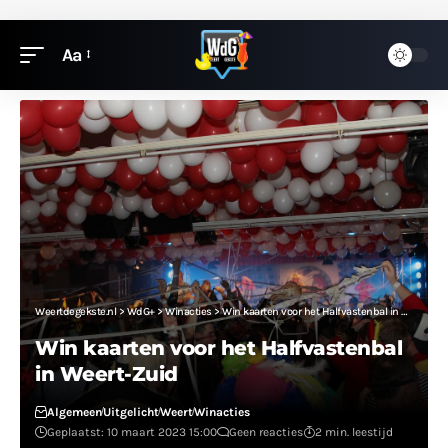
Aa
Weertdegekste.nl
>
WdG+
>
Winacties
>
Win kaarten voor het Halfvastenbal in Weert-Zuid
Win kaarten voor het Halfvastenbal
in Weert-Zuid
Algemeen
Uitgelicht
Weert
Winacties
Geplaatst: 10 maart 2023 15:00
Geen reacties
2 min. leestijd