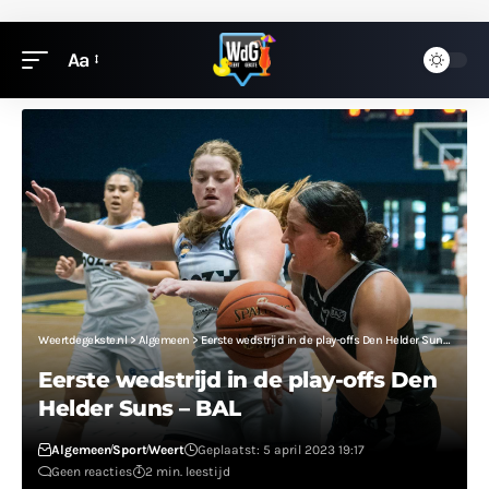
Aa
Weertdegekste.nl
>
Algemeen
>
Eerste wedstrijd in de play-offs Den Helder Suns – BAL
Eerste wedstrijd in de play-offs Den
Helder Suns – BAL
Algemeen
Sport
Weert
Geplaatst: 5 april 2023 19:17
Geen reacties
2 min. leestijd