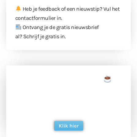
Heb je feedback of een nieuwstip? Vul
het
contactformulier
in.
Ontvang je de gratis nieuwsbrief
al?
Schrijf je gratis in
.
Doneer een tas koffie
Doneer het WdG-team een kop koffie en
ondersteun hun inzet voor dagelijks gratis
berichtgeving. Dank je wel alvast!
Klik hier