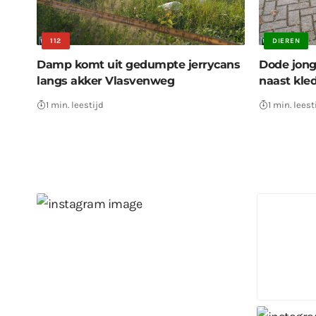
112
DIEREN
Damp komt uit gedumpte jerrycans
Dode jong
langs akker Vlasvenweg
naast kle
1 min. leestijd
1 min. leest