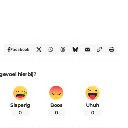
Facebook
gevoel hierbij?
Slaperig
Boos
Uhuh
0
0
0