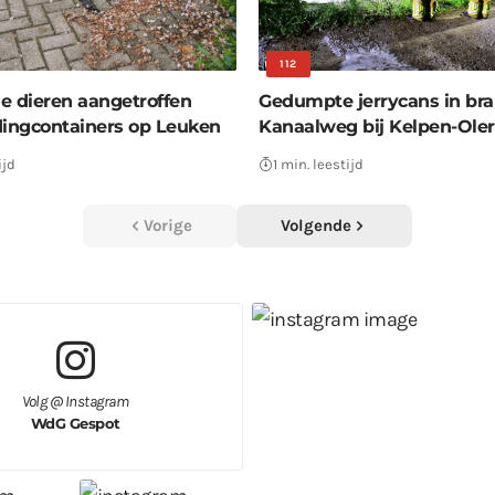
112
e dieren aangetroffen
Gedumpte jerrycans in bra
dingcontainers op Leuken
Kanaalweg bij Kelpen-Oler
ijd
1 min. leestijd
Vorige
Volgende
Volg @ Instagram
WdG Gespot