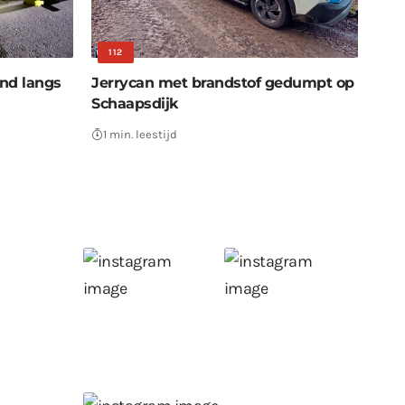
112
nd langs
Jerrycan met brandstof gedumpt op
Schaapsdijk
1 min. leestijd