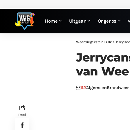
Home
Uitgaan
Onger os
Weertdegekste.nl
>
112
>
Jerrycan
Jerrycan
van Wee
112
Algemeen
Brandweer
Deel