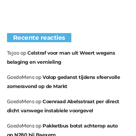
Recente reacties
Tejoo
op
Celstraf voor man uit Weert wegens
belaging en vernieling
GoedeMens
op
Volop gedanst tijdens sfeervolle
zomeravond op de Markt
GoedeMens
op
Coenraad Abelsstraat per direct
dicht vanwege instabiele voorgevel
GoedeMens
op
Pakketbus botst achterop auto
op N280 bij Baexem