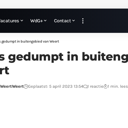
Vacatures
WdG+
Contact
s gedumpt in buitengebied van Weert
s gedumpt in buiten
rt
 Weert
Weert
Geplaatst: 5 april 2023 13:54
1 reactie
1 min. lees