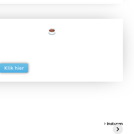
een tas koffie
 en ondersteun hun inzet voor dagelijks gratis
ing. Dank je wel alvast!
Klik hier
een
Weer een
Luchtballon boven
Ni
vrachtwagen vast
Weert
ge
Insturen
St