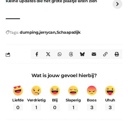
Kleine updates die het grote plaatje laten zien
dumping
jerrycan
Schaapsdijk
Tags:
Wat is jouw gevoel hierbij?
Liefde
Verdrietig
Blij
Slaperig
Boos
Uhuh
0
1
0
1
3
3