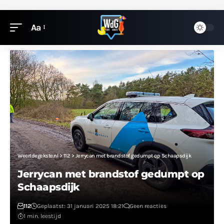
Aa
Weertdegekste.nl
>
112
>
Jerrycan met brandstof gedumpt op Schaapsdijk
Jerrycan met brandstof gedumpt op
Schaapsdijk
112
Geplaatst: 31 januari 2025 18:21
Geen reacties
1 min. leestijd