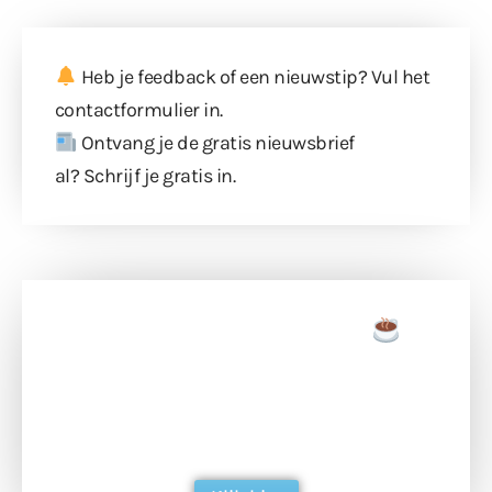
Heb je feedback of een nieuwstip? Vul
het
contactformulier
in.
Ontvang je de gratis nieuwsbrief
al?
Schrijf je gratis in
.
Doneer een tas koffie
Doneer het WdG-team een kop koffie en
ondersteun hun inzet voor dagelijks gratis
berichtgeving. Dank je wel alvast!