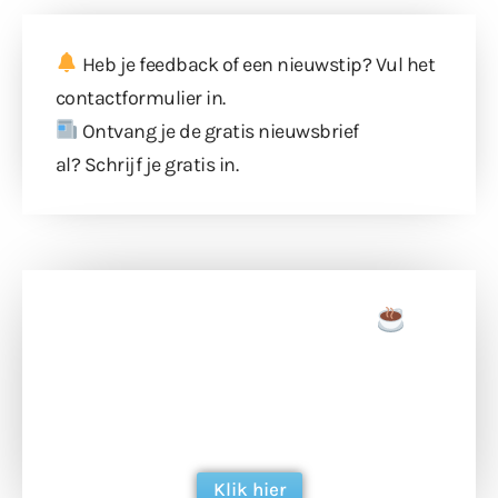
Heb je feedback of een nieuwstip? Vul
het
contactformulier
in.
Ontvang je de gratis nieuwsbrief
al?
Schrijf je gratis in
.
Doneer een tas koffie
Doneer het WdG-team een kop koffie en
ondersteun hun inzet voor dagelijks gratis
berichtgeving. Dank je wel alvast!
Klik hier