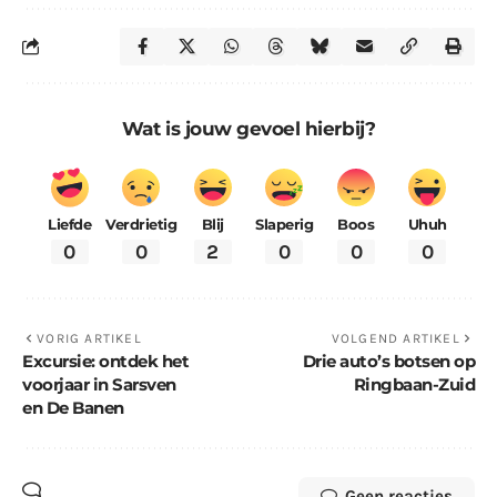
Wat is jouw gevoel hierbij?
Liefde
Verdrietig
Blij
Slaperig
Boos
Uhuh
0
0
2
0
0
0
VORIG ARTIKEL
VOLGEND ARTIKEL
Excursie: ontdek het
Drie auto’s botsen op
voorjaar in Sarsven
Ringbaan-Zuid
en De Banen
Geen reacties