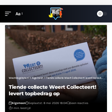
Aa
Weertdegekste.nl
>
Algemeen
>
Tiende collecte Weert Collecteert! levert topbedrag op
Tiende collecte Weert Collecteert!
levert topbedrag op
Algemeen
Geplaatst: 8 mei 2026 18:04
Geen reacties
1 min. leestijd