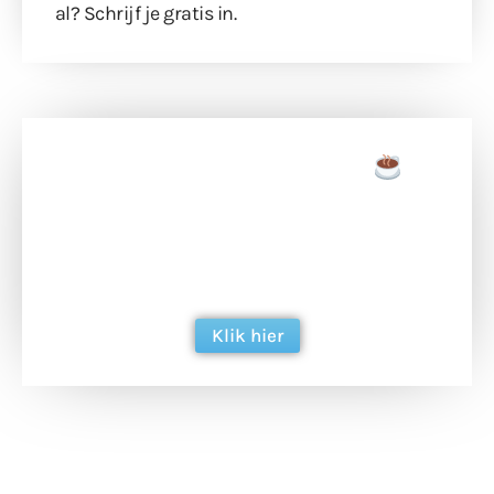
al?
Schrijf je gratis in
.
Doneer een tas koffie
Doneer het WdG-team een kop koffie en
ondersteun hun inzet voor dagelijks gratis
berichtgeving. Dank je wel alvast!
Klik hier