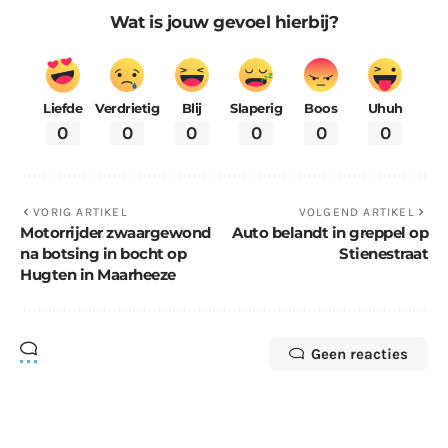
Wat is jouw gevoel hierbij?
Liefde
Verdrietig
Blij
Slaperig
Boos
Uhuh
0
0
0
0
0
0
VORIG ARTIKEL
VOLGEND ARTIKEL
Motorrijder zwaargewond
Auto belandt in greppel op
na botsing in bocht op
Stienestraat
Hugten in Maarheeze
Geen reacties