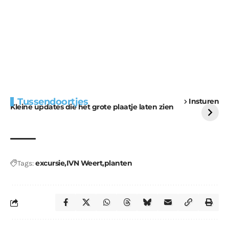
Extra bouwmateriaal
Tunnels blijven een
Tussendoortjes
Insturen
voor kabouters
uitdaging
Kleine updates die het grote plaatje laten zien
excursie
IVN Weert
planten
Tags: