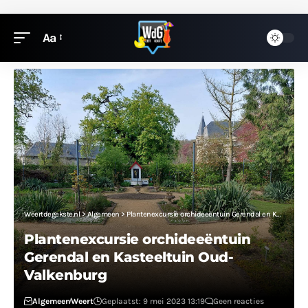
Aa
Weertdegekste.nl
>
Algemeen
>
Plantenexcursie orchideeëntuin Gerendal en Kasteeltuin Oud-Valkenburg
Plantenexcursie orchideeëntuin
Gerendal en Kasteeltuin Oud-
Valkenburg
Algemeen
Weert
Geplaatst: 9 mei 2023 13:19
Geen reacties