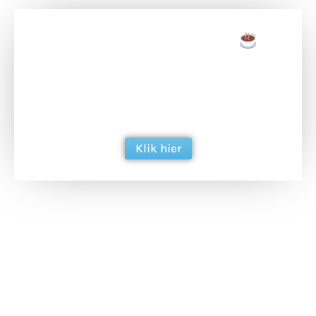
Doneer een tas koffie
Doneer het WdG-team een kop koffie en
ondersteun hun inzet voor dagelijks gratis
berichtgeving. Dank je wel alvast!
Klik hier