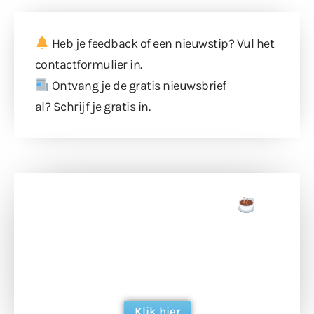
Heb je feedback of een nieuwstip? Vul
het
contactformulier
in.
Ontvang je de gratis nieuwsbrief
al?
Schrijf je gratis in
.
Doneer een tas koffie
Doneer het WdG-team een kop koffie en
ondersteun hun inzet voor dagelijks gratis
berichtgeving. Dank je wel alvast!
Klik hier