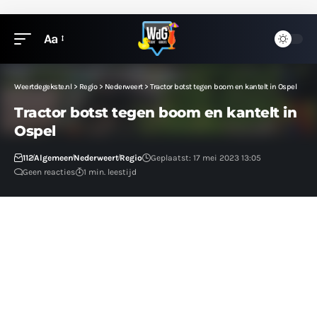
Aa
Weertdegekste.nl
>
Regio
>
Nederweert
>
Tractor botst tegen boom en kantelt in Ospel
Tractor botst tegen boom en kantelt in
Ospel
112
Algemeen
Nederweert
Regio
Geplaatst: 17 mei 2023 13:05
Geen reacties
1 min. leestijd