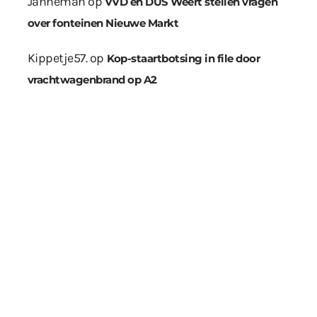
Janneman
op
VVD en DUS Weert stellen vragen
over fonteinen Nieuwe Markt
Kippetje57.
op
Kop-staartbotsing in file door
vrachtwagenbrand op A2