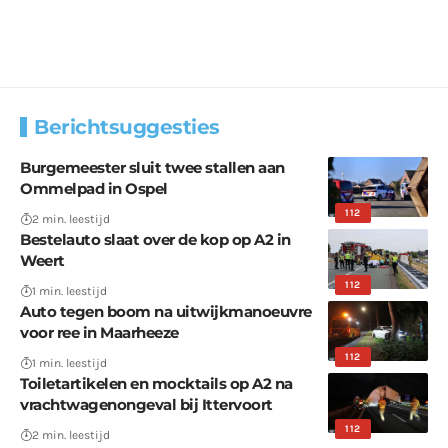
Berichtsuggesties
Burgemeester sluit twee stallen aan
Ommelpad in Ospel
112
2 min. leestijd
Bestelauto slaat over de kop op A2 in
Weert
112
1 min. leestijd
Auto tegen boom na uitwijkmanoeuvre
voor ree in Maarheeze
112
1 min. leestijd
Toiletartikelen en mocktails op A2 na
vrachtwagenongeval bij Ittervoort
112
2 min. leestijd