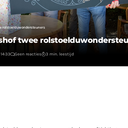
ee rolstoelduwondersteuners
shof twee rolstoelduwonderste
 14:33
Geen reacties
3 min. leestijd