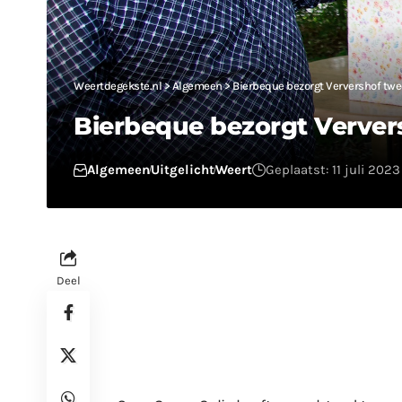
Weertdegekste.nl
>
Algemeen
>
Bierbeque bezorgt Ververshof tw
Bierbeque bezorgt Verver
Algemeen
Uitgelicht
Weert
Geplaatst: 11 juli 2023
Deel