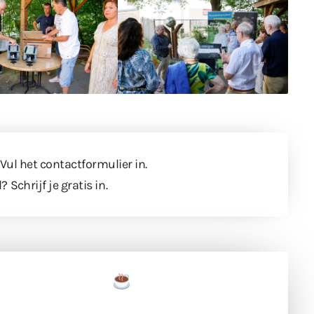
 Vul
het contactformulier
in.
l?
Schrijf je gratis in
.
een tas koffie
 en ondersteun hun inzet voor dagelijks gratis