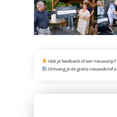
Heb je feedback of een nieuwstip?
Ontvang je de gratis nieuwsbrief a
Doneer 
Doneer het WdG-team een kop koffie