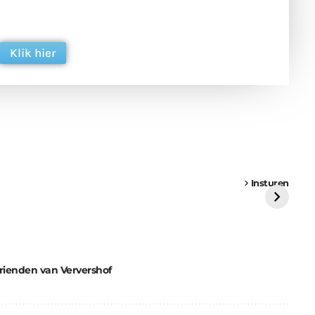
ing. Dank je wel alvast!
Klik hier
een
Weer een
Luchtballon boven
Ni
vrachtwagen vast
Weert
ge
Insturen
St
Vrienden van Ververshof