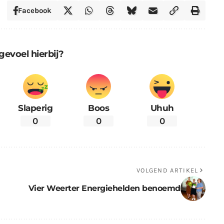
Facebook
gevoel hierbij?
Slaperig
Boos
Uhuh
0
0
0
VOLGEND ARTIKEL
Vier Weerter Energiehelden benoemd