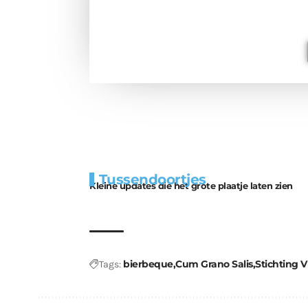
berichtgev
Extra
Tunnels blijven 
Tussendoortjes
bouwmateriaal voor
uitdaging
Kleine updates die het grote plaatje laten zien
kabouters
bierbeque
Cum Grano Salis
Stichting 
Tags: