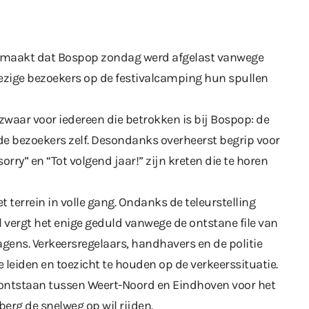
emaakt
dat Bospop zondag werd afgelast vanwege
zige bezoekers op de festivalcamping hun spullen
t zwaar voor iedereen die betrokken is bij Bospop: de
k de bezoekers zelf. Desondanks overheerst begrip voor
sorry” en “Tot volgend jaar!” zijn kreten die te horen
 terrein in volle gang. Ondanks de teleurstelling
al vergt het enige geduld vanwege de ontstane file van
ens. Verkeersregelaars, handhavers en de politie
e leiden en toezicht te houden op de verkeerssituatie.
e ontstaan tussen Weert-Noord en Eindhoven voor het
erg de snelweg op wil rijden.