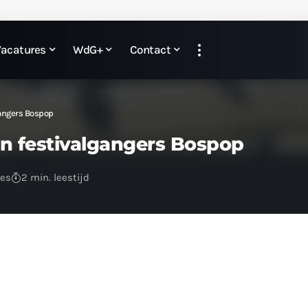
Vacatures
WdG+
Contact
gangers Bospop
van festivalgangers Bospop
ies
2 min. leestijd