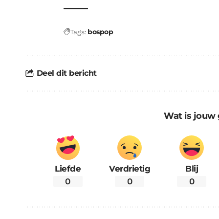
bospop
Tags:
Deel dit bericht
Wat is jouw 
Liefde
Verdrietig
Blij
0
0
0