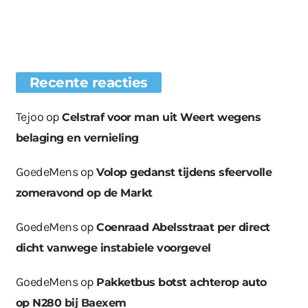
Recente reacties
Tejoo
op
Celstraf voor man uit Weert wegens
belaging en vernieling
GoedeMens
op
Volop gedanst tijdens sfeervolle
zomeravond op de Markt
GoedeMens
op
Coenraad Abelsstraat per direct
dicht vanwege instabiele voorgevel
GoedeMens
op
Pakketbus botst achterop auto
op N280 bij Baexem