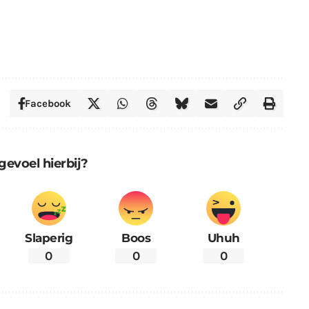
Facebook
gevoel hierbij?
Slaperig
Boos
Uhuh
0
0
0