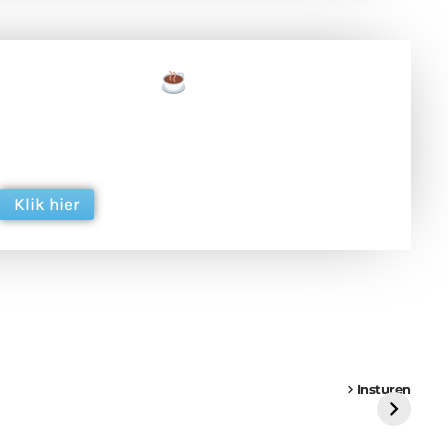
een tas koffie
 en ondersteun hun inzet voor dagelijks gratis
ing. Dank je wel alvast!
Klik hier
een
Weer een
Luchtballon boven
Ni
vrachtwagen vast
Weert
ge
Insturen
St