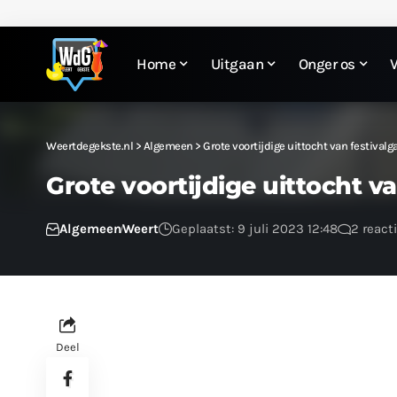
Home
Uitgaan
Onger os
Weertdegekste.nl
>
Algemeen
>
Grote voortijdige uittocht van festival
Grote voortijdige uittocht 
Algemeen
Weert
Geplaatst: 9 juli 2023 12:48
2 react
Deel