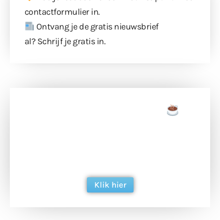
contactformulier
in.
Ontvang je de gratis nieuwsbrief
al?
Schrijf je gratis in
.
Doneer een tas koffie
Doneer het WdG-team een kop koffie en
ondersteun hun inzet voor dagelijks gratis
berichtgeving. Dank je wel alvast!
Klik hier