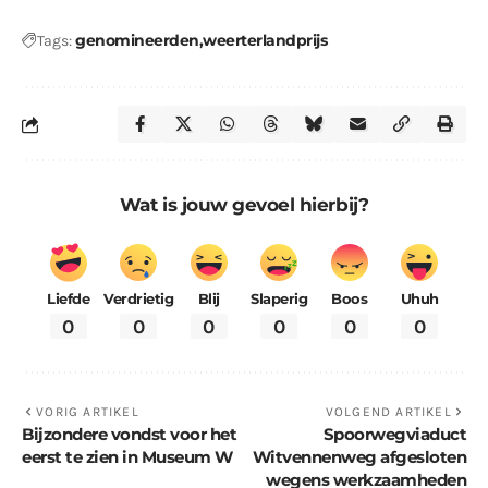
genomineerden
weerterlandprijs
Tags:
Wat is jouw gevoel hierbij?
Liefde
Verdrietig
Blij
Slaperig
Boos
Uhuh
0
0
0
0
0
0
VORIG ARTIKEL
VOLGEND ARTIKEL
Bijzondere vondst voor het
Spoorwegviaduct
eerst te zien in Museum W
Witvennenweg afgesloten
wegens werkzaamheden