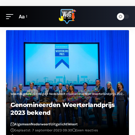
Aa
Weertdegekste.nl
>
Regio
>
Nederweert
>
Genomineerden Weerterlandprijs 2023 bekend
Genomineerden Weerterlandprijs
2023 bekend
Algemeen
Nederweert
Uitgelicht
Weert
Geplaatst: 7 september 2023 09:30
Geen reacties