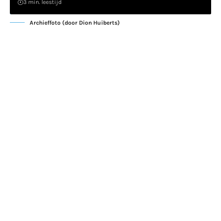
3 min. leestijd
Archieffoto (door Dion Huiberts)