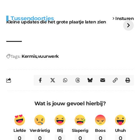
Extra bouwmateriaal
Tunnels blijven een
Tussendoortjes
Insturen
voor kabouters
uitdaging
Kleine updates die het grote plaatje laten zien
Kermis
vuurwerk
Tags:
Wat is jouw gevoel hierbij?
Liefde
Verdrietig
Blij
Slaperig
Boos
Uhuh
0
0
0
0
0
0