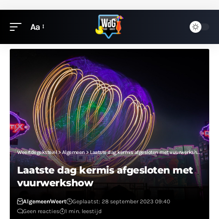
Aa
Weertdegekste.nl
>
Algemeen
>
Laatste dag kermis afgesloten met vuurwerkshow
Laatste dag kermis afgesloten met
vuurwerkshow
Algemeen
Weert
Geplaatst: 28 september 2023 09:40
Geen reacties
1 min. leestijd