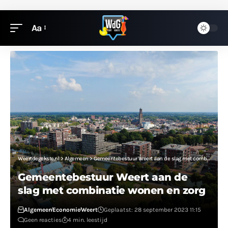
Aa
Weertdegekste.nl
>
Algemeen
>
Gemeentebestuur Weert aan de slag met combinatie wonen en zorg
Gemeentebestuur Weert aan de
slag met combinatie wonen en zorg
Algemeen
Economie
Weert
Geplaatst: 28 september 2023 11:15
Geen reacties
4 min. leestijd