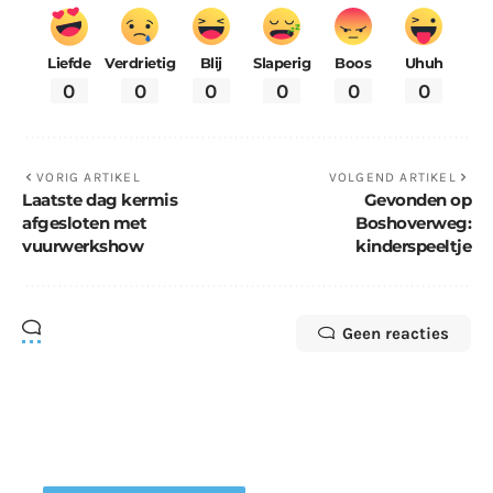
Liefde
Verdrietig
Blij
Slaperig
Boos
Uhuh
0
0
0
0
0
0
VORIG ARTIKEL
VOLGEND ARTIKEL
Laatste dag kermis
Gevonden op
afgesloten met
Boshoverweg:
vuurwerkshow
kinderspeeltje
Geen reacties