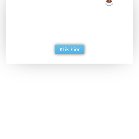
Doneer een tas koffie
Doneer het WdG-team een kop koffie en
ondersteun hun inzet voor dagelijks gratis
berichtgeving. Dank je wel alvast!
Klik hier