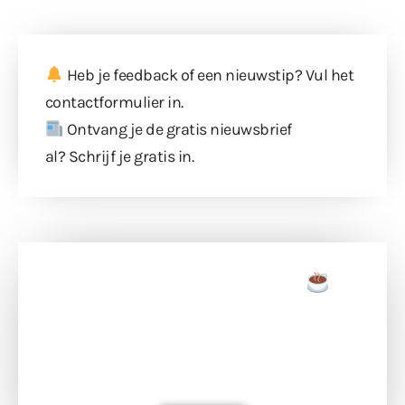
Heb je feedback of een nieuwstip? Vul
het
contactformulier
in.
Ontvang je de gratis nieuwsbrief
al?
Schrijf je gratis in
.
Doneer een tas koffie
Doneer het WdG-team een kop koffie en
ondersteun hun inzet voor dagelijks gratis
berichtgeving. Dank je wel alvast!