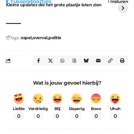
Tussendoortjes
Insturen
voor kabouters
uitdaging
Kleine updates die het grote plaatje laten zien
ospel
overval
politie
Tags:
Wat is jouw gevoel hierbij?
Liefde
Verdrietig
Blij
Slaperig
Boos
Uhuh
0
0
0
0
0
0