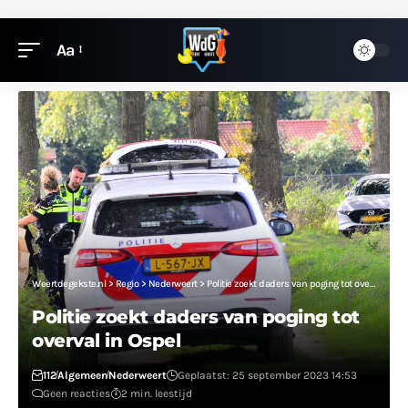
Aa
Weertdegekste.nl
>
Regio
>
Nederweert
>
Politie zoekt daders van poging tot overval in Ospel
Politie zoekt daders van poging tot
overval in Ospel
112
Algemeen
Nederweert
Geplaatst: 25 september 2023 14:53
Geen reacties
2 min. leestijd