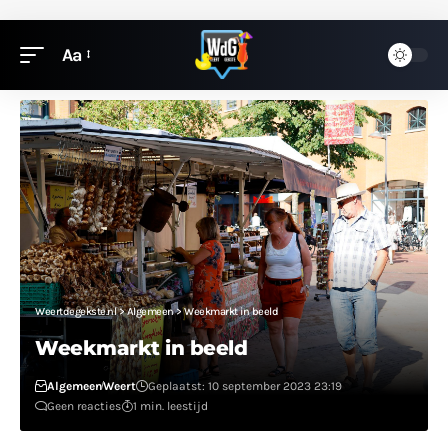
Aa
Weertdegekste.nl
>
Algemeen
>
Weekmarkt in beeld
Weekmarkt in beeld
Algemeen
Weert
Geplaatst: 10 september 2023 23:19
Geen reacties
1 min. leestijd