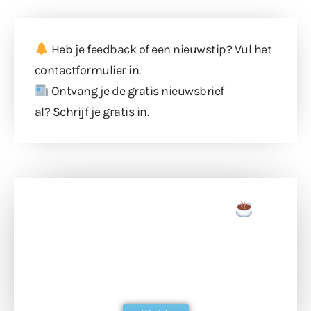
Heb je feedback of een nieuwstip? Vul
het
contactformulier
in.
Ontvang je de gratis nieuwsbrief
al?
Schrijf je gratis in
.
Doneer een tas koffie
Doneer het WdG-team een kop koffie en
ondersteun hun inzet voor dagelijks gratis
berichtgeving. Dank je wel alvast!