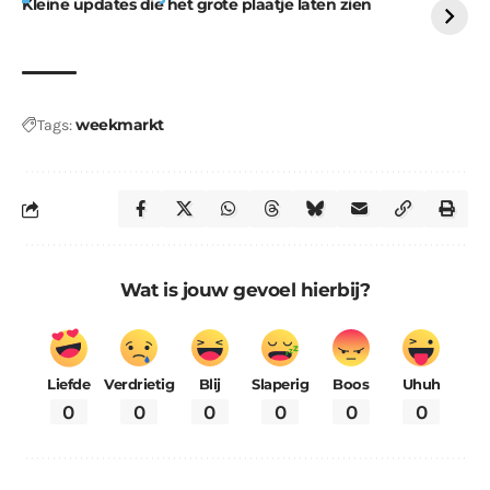
Kleine updates die het grote plaatje laten zien
weekmarkt
Tags:
Wat is jouw gevoel hierbij?
Liefde
Verdrietig
Blij
Slaperig
Boos
Uhuh
0
0
0
0
0
0