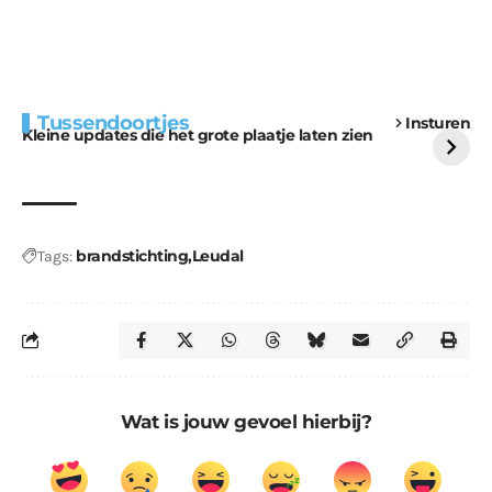
Extra bouwmateriaal
Tunnels blijven een
Tussendoortjes
Insturen
voor kabouters
uitdaging
Kleine updates die het grote plaatje laten zien
brandstichting
Leudal
Tags:
Wat is jouw gevoel hierbij?