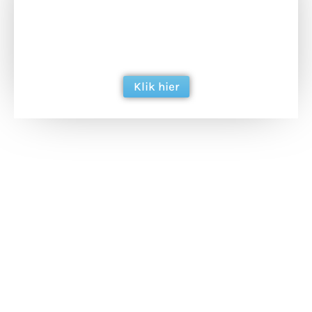
Doneer het WdG-team een kop koffie en
ondersteun hun inzet voor dagelijks gratis
berichtgeving. Dank je wel alvast!
Klik hier