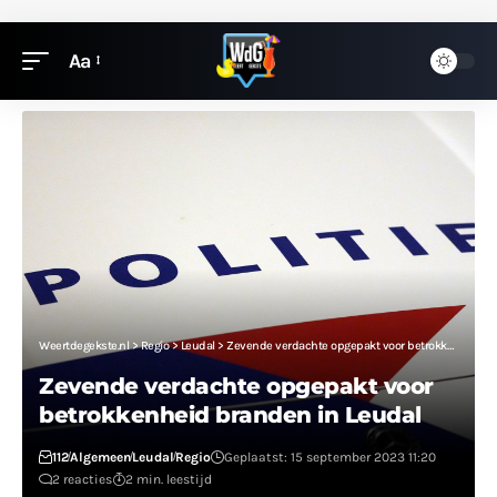
Aa
Weertdegekste.nl
>
Regio
>
Leudal
>
Zevende verdachte opgepakt voor betrokkenheid branden in Leudal
Zevende verdachte opgepakt voor
betrokkenheid branden in Leudal
112
Algemeen
Leudal
Regio
Geplaatst: 15 september 2023 11:20
2 reacties
2 min. leestijd