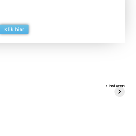
 en ondersteun hun inzet voor dagelijks gratis
ing. Dank je wel alvast!
Klik hier
een
Weer een
Luchtballon boven
Ni
vrachtwagen vast
Weert
ge
Insturen
St