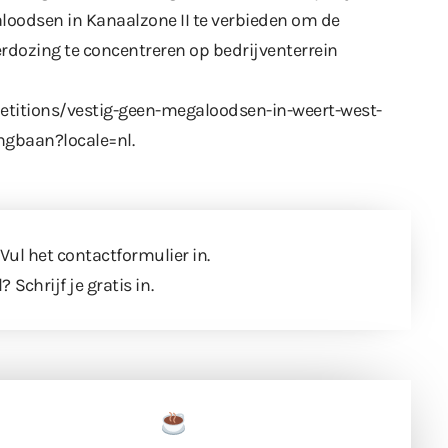
loodsen in Kanaalzone II te verbieden om de
erdozing te concentreren op bedrijventerrein
/petitions/vestig-geen-megaloodsen-in-weert-west-
ingbaan?locale=nl
.
 Vul
het contactformulier
in.
l?
Schrijf je gratis in
.
een tas koffie