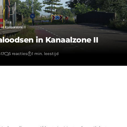
 in Kanaalzone II
aloodsen in Kanaalzone II
:17
5 reacties
1 min. leestijd