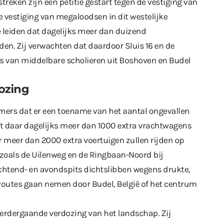
eken zijn een petitie gestart tegen de vestiging van
e vestiging van megaloodsen in dit westelijke
e leiden dat dagelijks meer dan duizend
en. Zij verwachten dat daardoor Sluis 16 en de
s van middelbare scholieren uit Boshoven en Budel
ozing
emers dat er een toename van het aantal ongevallen
at daar dagelijks meer dan 1000 extra vrachtwagens
r meer dan 2000 extra voertuigen zullen rijden op
 zoals de Uilenweg en de Ringbaan-Noord bij
chtend- en avondspits dichtslibben wegens drukte,
outes gaan nemen door Budel, België of het centrum
 verdergaande verdozing van het landschap. Zij