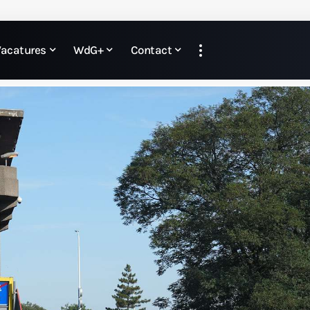
Vacatures
WdG+
Contact