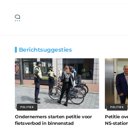
Berichtsuggesties
POLITIEK
POLITIEK
Ondernemers starten petitie voor
Petitie o
fietsverbod in binnenstad
NS-statio