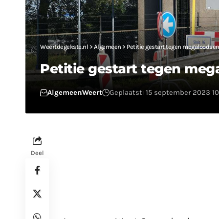
Weertdegekste.nl
>
Algemeen
>
Petitie gestart tegen megaloodsen
Petitie gestart tegen meg
Algemeen
Weert
Geplaatst: 15 september 2023 10
Deel