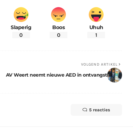
Slaperig
Boos
Uhuh
0
0
1
VOLGEND ARTIKEL
AV Weert neemt nieuwe AED in ontvangst
5 reacties