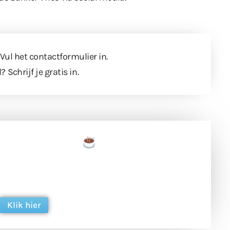
 Vul
het contactformulier
in.
l?
Schrijf je gratis in
.
een tas koffie
 en ondersteun hun inzet voor dagelijks gratis
ing. Dank je wel alvast!
Klik hier