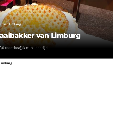
ker van Limburg
vlaaibakker van Limburg
5 reacties
3 min. leestijd
 Limburg