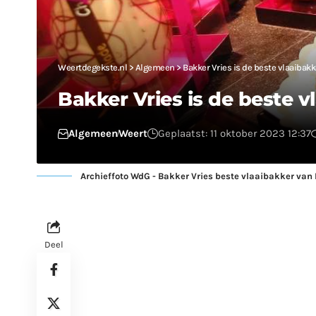
Weertdegekste.nl
>
Algemeen
>
Bakker Vries is de beste vlaaibak
Bakker Vries is de beste 
Algemeen
Weert
Geplaatst: 11 oktober 2023 12:37
Archieffoto WdG - Bakker Vries beste vlaaibakker van
Deel