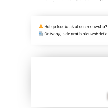
Heb je feedback of een nieuwstip?
Ontvang je de gratis nieuwsbrief a
Doneer 
Doneer het WdG-team een kop koffie
berichtgev