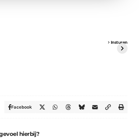
een
Weer een
Luchtballon boven
Ni
vrachtwagen vast
Weert
ge
Insturen
St
Facebook
gevoel hierbij?