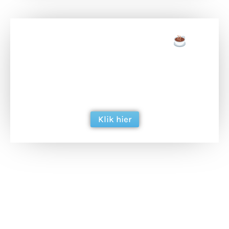
Doneer een tas koffie
Doneer het WdG-team een kop koffie en
ondersteun hun inzet voor dagelijks gratis
berichtgeving. Dank je wel alvast!
Klik hier