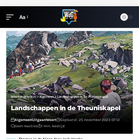
Aa
Weertdegekste.nl
>
Algemeen
>
Landschappen in de Theuniskapel
Landschappen in de Theuniskapel
Algemeen
Uitgaan
Weert
Geplaatst: 25 november 2023 07:12
Geen reacties
1 min. leestijd
Thomas in de Alpen door Jack Vreeke