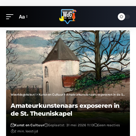
Aa
Weertdegekste.nl
>
Kunst en Cultuur
>
Amateurkunstenaars exposeren in de St. Theuniskapel
Amateurkunstenaars exposeren in
de St. Theuniskapel
Kunst en Cultuur
Geplaatst: 31 mei 2026 11:13
Geen reacties
2 min. leestijd