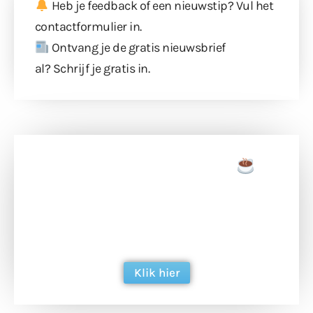
Heb je feedback of een nieuwstip? Vul
het
contactformulier
in.
Ontvang je de gratis nieuwsbrief
al?
Schrijf je gratis in
.
Doneer een tas koffie
Doneer het WdG-team een kop koffie en
ondersteun hun inzet voor dagelijks gratis
berichtgeving. Dank je wel alvast!
Klik hier