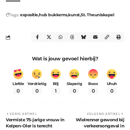
expositie
hub bukkems
kunst
St. Theuniskapel
Tags:
Wat is jouw gevoel hierbij?
Liefde
Verdrietig
Blij
Slaperig
Boos
Uhuh
0
0
1
0
0
0
VORIG ARTIKEL
VOLGEND ARTIKEL
Vermiste 75-jarige vrouw in
Wielrenner gewond bij
Kelpen-Oler is terecht
verkeersongeval in