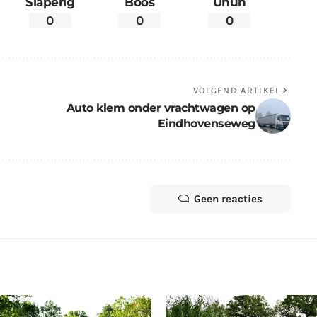
Slaperig
Boos
Uhuh
0
0
0
VOLGEND ARTIKEL
Auto klem onder vrachtwagen op
Eindhovenseweg
Geen reacties