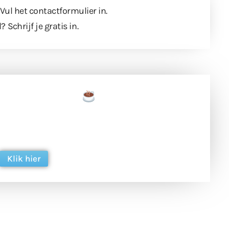
 Vul
het contactformulier
in.
l?
Schrijf je gratis in
.
een tas koffie
 en ondersteun hun inzet voor dagelijks gratis
ing. Dank je wel alvast!
Klik hier