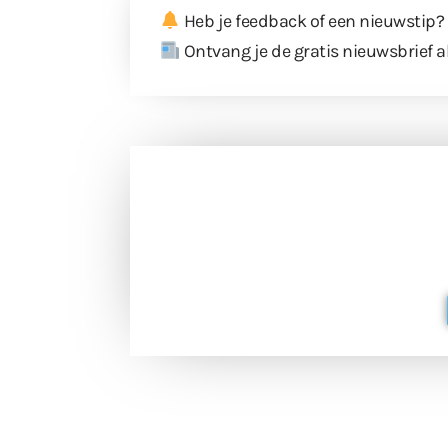
Heb je feedback of een nieuwstip?
Ontvang je de gratis nieuwsbrief a
Doneer 
Doneer het WdG-team een kop koffie
berichtgev