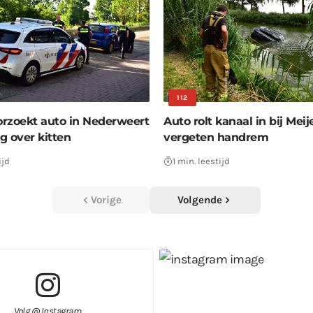
112
oorzoekt auto in Nederweert
Auto rolt kanaal in bij Meij
g over kitten
vergeten handrem
ijd
1 min. leestijd
Vorige
Volgende
Volg @ Instagram