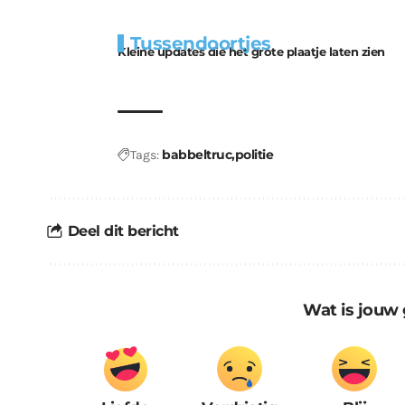
Extra
Tunnels blijven 
Tussendoortjes
bouwmateriaal voor
uitdaging
Kleine updates die het grote plaatje laten zien
kabouters
babbeltruc
politie
Tags:
Deel dit bericht
Wat is jouw 