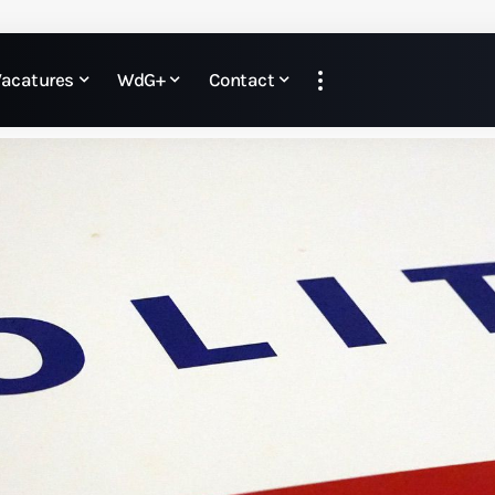
Vacatures
WdG+
Contact