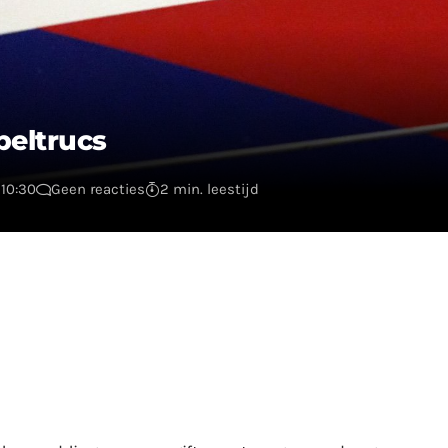
beltrucs
10:30
Geen reacties
2 min. leestijd