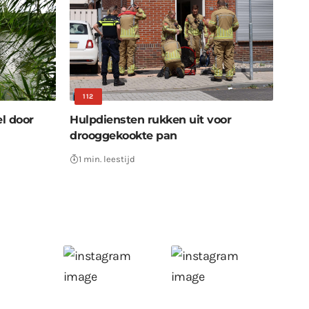
112
el door
Hulpdiensten rukken uit voor
drooggekookte pan
1 min. leestijd