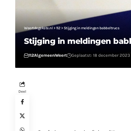
Weertdegekste.nl
>
112
>
Stijging in meldingen babbeltrucs
Stijging in meldingen bab
112
Algemeen
Weert
Geplaatst: 18 december 2023 
Deel