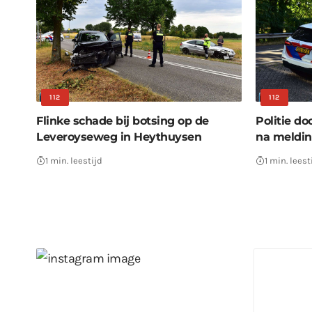
112
112
Flinke schade bij botsing op de
Politie d
Leveroyseweg in Heythuysen
na meldin
1 min. leestijd
1 min. leest