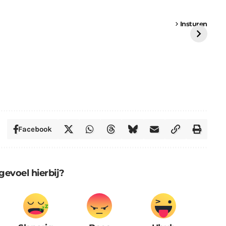
een
Weer een
Luchtballon boven
Ni
vrachtwagen vast
Weert
ge
Insturen
St
Facebook
gevoel hierbij?