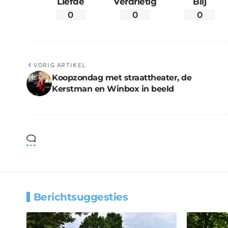
Liefde
Verdrietig
Blij
0
0
0
VORIG ARTIKEL
Koopzondag met straattheater, de
Kerstman en Winbox in beeld
Berichtsuggesties