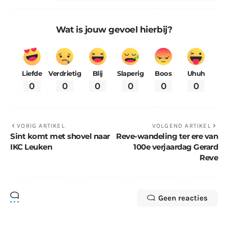
Wat is jouw gevoel hierbij?
Liefde
Verdrietig
Blij
Slaperig
Boos
Uhuh
0
0
0
0
0
0
VORIG ARTIKEL
VOLGEND ARTIKEL
Sint komt met shovel naar
Reve-wandeling ter ere van
IKC Leuken
100e verjaardag Gerard
Reve
Geen reacties