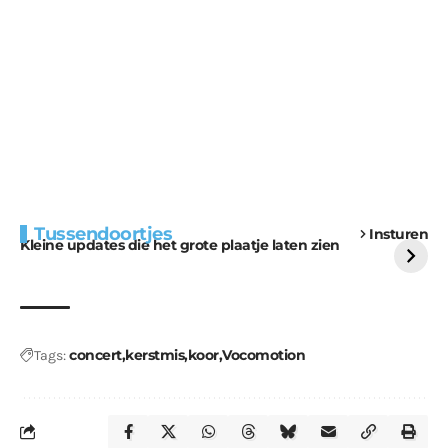
Extra bouwmateriaal
Tunnels blijven een
Tussendoortjes
Insturen
voor kabouters
uitdaging
Kleine updates die het grote plaatje laten zien
concert
kerstmis
koor
Vocomotion
Tags: