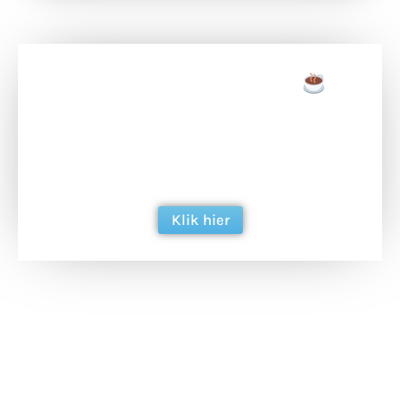
Doneer een tas koffie
Doneer het WdG-team een kop koffie en
ondersteun hun inzet voor dagelijks gratis
berichtgeving. Dank je wel alvast!
Klik hier