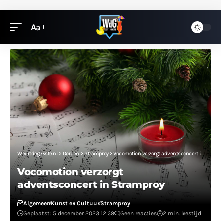
Aa
Weertdegekste.nl
>
Dorpen
>
Stramproy
>
Vocomotion verzorgt adventsconcert in Stramproy
Vocomotion verzorgt
adventsconcert in Stramproy
Algemeen
Kunst en Cultuur
Stramproy
Geplaatst: 5 december 2023 12:39
Geen reacties
2 min. leestijd