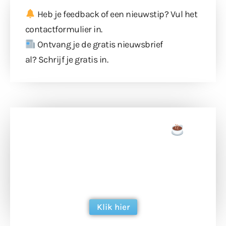
Heb je feedback of een nieuwstip? Vul
het
contactformulier
in.
Ontvang je de gratis nieuwsbrief
al?
Schrijf je gratis in
.
Doneer een tas koffie
Doneer het WdG-team een kop koffie en
ondersteun hun inzet voor dagelijks gratis
berichtgeving. Dank je wel alvast!
Klik hier