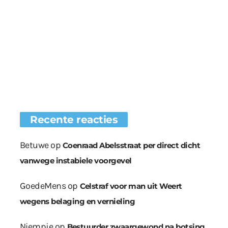
Recente reacties
Betuwe
op
Coenraad Abelsstraat per direct dicht
vanwege instabiele voorgevel
GoedeMens
op
Celstraf voor man uit Weert
wegens belaging en vernieling
Niempje
op
Bestuurder zwaargewond na botsing