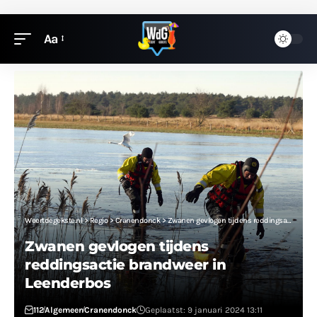
Aa
Weertdegekste.nl
>
Regio
>
Cranendonck
>
Zwanen gevlogen tijdens reddingsactie brandweer in Leenderbos
Zwanen gevlogen tijdens
reddingsactie brandweer in
Leenderbos
112
Algemeen
Cranendonck
Geplaatst: 9 januari 2024 13:11