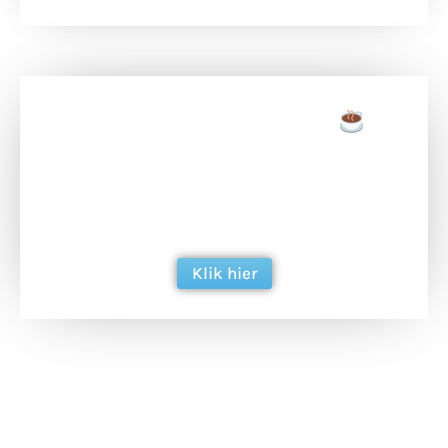
Doneer een tas koffie
Doneer het WdG-team een kop koffie en
ondersteun hun inzet voor dagelijks gratis
berichtgeving. Dank je wel alvast!
Klik hier