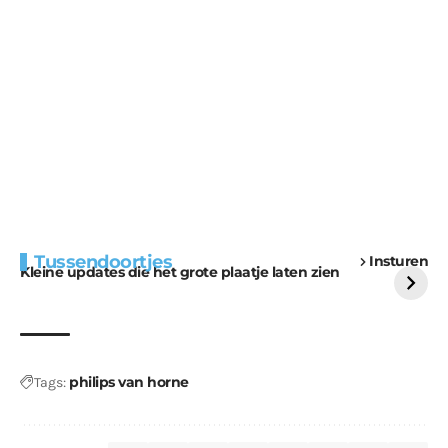
Extra bouwmateriaal
Tunnels blijven een
Tussendoortjes
Insturen
voor kabouters
uitdaging
Kleine updates die het grote plaatje laten zien
philips van horne
Tags: