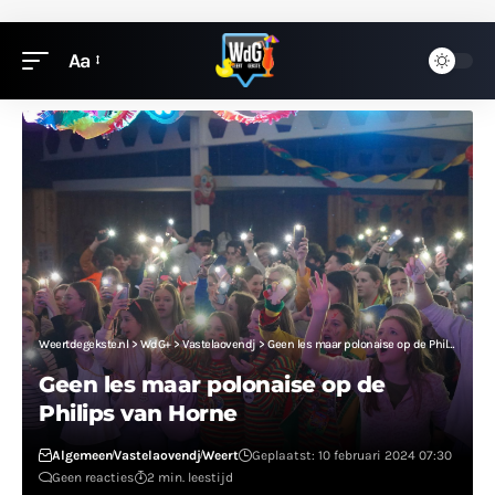
Aa
Weertdegekste.nl
>
WdG+
>
Vastelaovendj
>
Geen les maar polonaise op de Philips van Horne
Geen les maar polonaise op de
Philips van Horne
Algemeen
Vastelaovendj
Weert
Geplaatst: 10 februari 2024 07:30
Geen reacties
2 min. leestijd