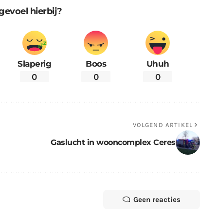
gevoel hierbij?
Slaperig
Boos
Uhuh
0
0
0
VOLGEND ARTIKEL
Gaslucht in wooncomplex Ceres
Geen reacties