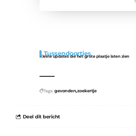
Extra
Tunnels blijven 
Tussendoortjes
bouwmateriaal voor
uitdaging
Kleine updates die het grote plaatje laten zien
kabouters
gevonden
zoekertje
Tags:
Deel dit bericht