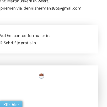
 St. Martinuskerk in Weert.
ct opnemen via: dennishermans85@gmail.com
 Vul
het contactformulier
in.
l?
Schrijf je gratis in
.
een tas koffie
 en ondersteun hun inzet voor dagelijks gratis
ing. Dank je wel alvast!
Klik hier