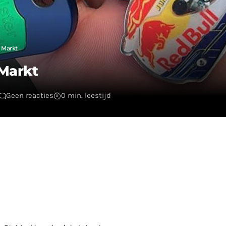
 Markt
 Markt
Geen reacties
0 min. leestijd