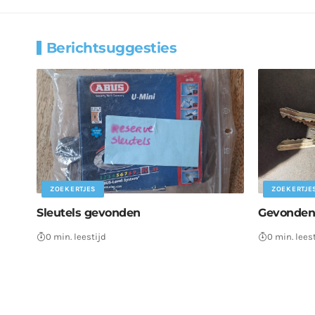
Berichtsuggesties
ZOEKERTJES
ZOEKERTJE
Sleutels gevonden
Gevonden:
0 min. leestijd
0 min. lees