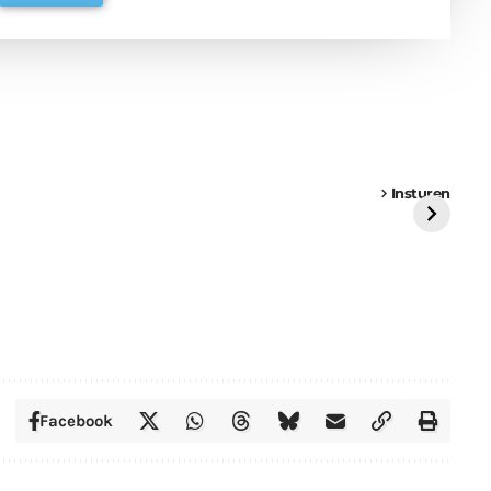
een
Weer een
Luchtballon boven
Ni
vrachtwagen vast
Weert
ge
Insturen
St
Facebook