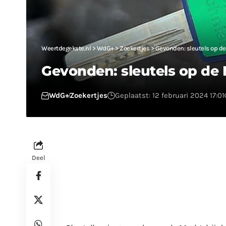
Weertdegekste.nl
>
WdG+
>
Zoekertjes
>
Gevonden: sleutels op de
Gevonden: sleutels op de
WdG+
Zoekertjes
Geplaatst: 12 februari 2024 17:01
Deel