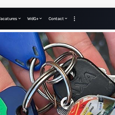
Vacatures
WdG+
Contact