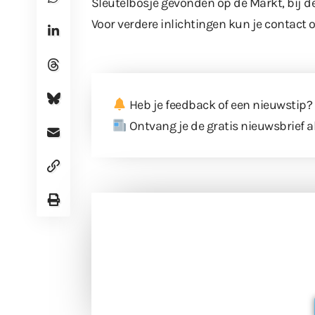
Sleutelbosje gevonden op de Markt, bij de
Voor verdere inlichtingen kun je conta
Heb je feedback of een nieuwstip?
Ontvang je de gratis nieuwsbrief a
Doneer 
Doneer het WdG-team een kop koffie
berichtgev