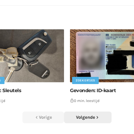
S
ZOEKERTJES
 Sleutels
Gevonden: ID-kaart
tijd
0 min. leestijd
Vorige
Volgende