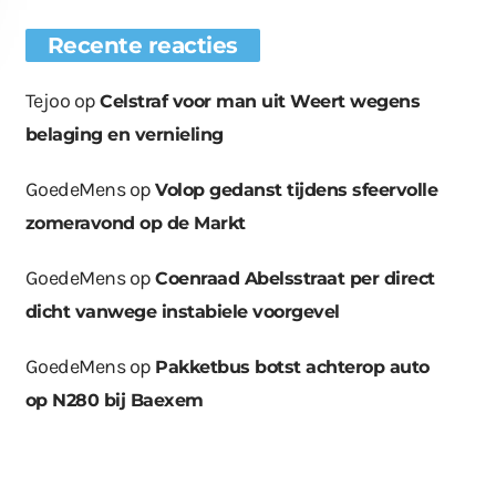
Recente reacties
Tejoo
op
Celstraf voor man uit Weert wegens
belaging en vernieling
euwe bomen
Wat er in kan, kan er
Bende bij
GoedeMens
op
Volop gedanst tijdens sfeervolle
plaatst op
ook uit
containerpark
ationsplein
Leuken
zomeravond op de Markt
GoedeMens
op
Coenraad Abelsstraat per direct
dicht vanwege instabiele voorgevel
GoedeMens
op
Pakketbus botst achterop auto
op N280 bij Baexem