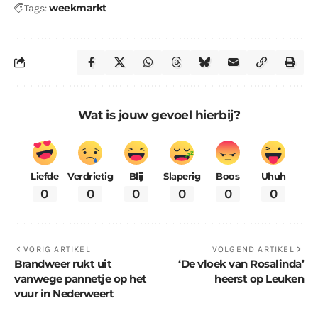
weekmarkt
Tags:
Wat is jouw gevoel hierbij?
Liefde
Verdrietig
Blij
Slaperig
Boos
Uhuh
0
0
0
0
0
0
VORIG ARTIKEL
VOLGEND ARTIKEL
Brandweer rukt uit
‘De vloek van Rosalinda’
vanwege pannetje op het
heerst op Leuken
vuur in Nederweert