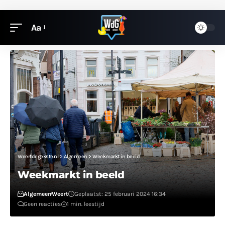
Aa
Weertdegekste.nl
>
Algemeen
>
Weekmarkt in beeld
Weekmarkt in beeld
Algemeen
Weert
Geplaatst: 25 februari 2024 16:34
Geen reacties
1 min. leestijd