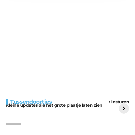
Extra bouwmateriaal
Tunnels blijven een
Tussendoortjes
Insturen
voor kabouters
uitdaging
Kleine updates die het grote plaatje laten zien