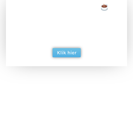
Doneer een tas koffie
Doneer het WdG-team een kop koffie en
ondersteun hun inzet voor dagelijks gratis
berichtgeving. Dank je wel alvast!
Klik hier