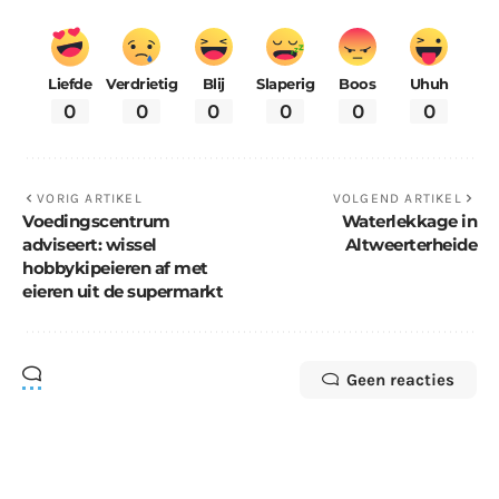
Liefde
Verdrietig
Blij
Slaperig
Boos
Uhuh
0
0
0
0
0
0
VORIG ARTIKEL
VOLGEND ARTIKEL
Voedingscentrum
Waterlekkage in
adviseert: wissel
Altweerterheide
hobbykipeieren af met
eieren uit de supermarkt
Geen reacties