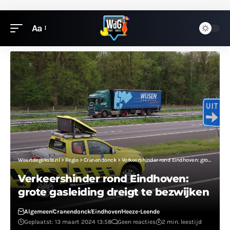
Aa
Weertdegekste.nl
>
Regio
>
Cranendonck
>
Verkeershinder rond Eindhoven: grote gasleiding dreigt te bezwijken
Verkeershinder rond Eindhoven:
grote gasleiding dreigt te bezwijken
Algemeen
Cranendonck
Eindhoven
Heeze-Leende
Geplaatst: 13 maart 2024 13:58
Geen reacties
2 min. leestijd