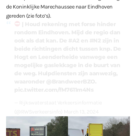
de Koninklijke Marechaussee naar Eindhoven
gereden (zie foto’s).
| Houd rekening met forse hinder
rondom Eindhoven. Mijd de regio dan
ook als dat kan. De
#A2
en
#N2
zijn in
beide richtingen dicht tussen knp. De
Hogt en Leenderheide vanwege een
mogelijke gaslekkage in de buurt van
de weg. Hulpdiensten zijn aanwezig,
waaronder
@BrandweerBZO
.
pic.twitter.com/fM7611m4Ns
— Rijkswaterstaat Verkeersinformatie
(@RWSverkeersinfo)
March 13, 2024