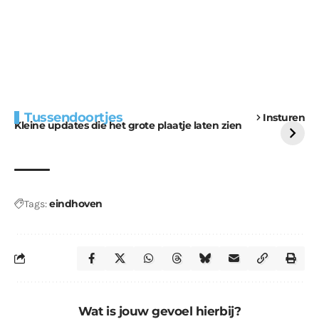
Extra bouwmateriaal
Tunnels blijven een
Tussendoortjes
Insturen
voor kabouters
uitdaging
Kleine updates die het grote plaatje laten zien
eindhoven
Tags:
Wat is jouw gevoel hierbij?