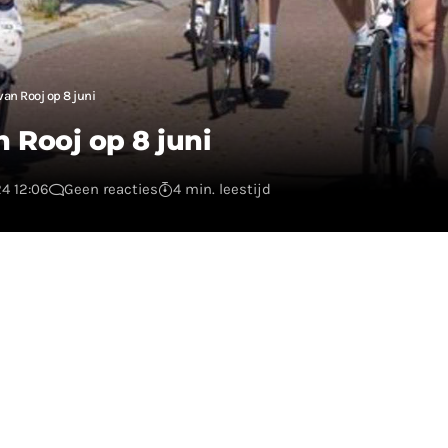
van Rooj op 8 juni
n Rooj op 8 juni
24 12:06
Geen reacties
4 min. leestijd