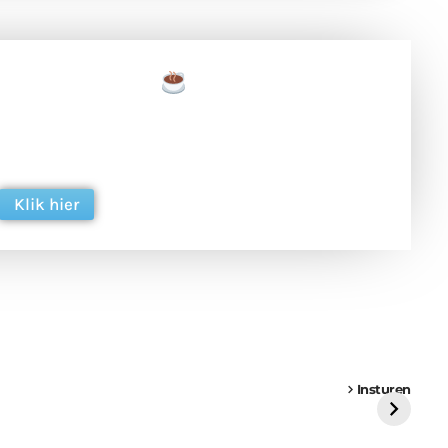
een tas koffie
 en ondersteun hun inzet voor dagelijks gratis
ing. Dank je wel alvast!
Klik hier
een
Weer een
Luchtballon boven
Ni
vrachtwagen vast
Weert
ge
Insturen
St