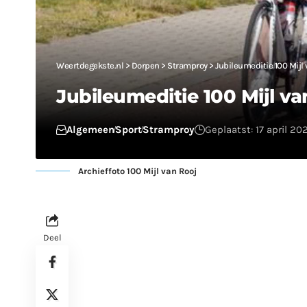
Weertdegekste.nl
>
Dorpen
>
Stramproy
>
Jubileumeditie 100 Mijl 
Jubileumeditie 100 Mijl va
Algemeen
Sport
Stramproy
Geplaatst: 17 april 20
Archieffoto 100 Mijl van Rooj
Deel