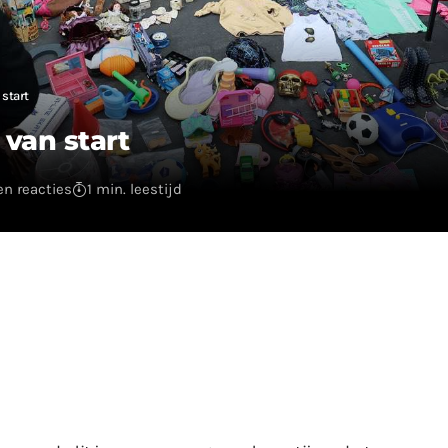
 start
 van start
n reacties
1 min. leestijd