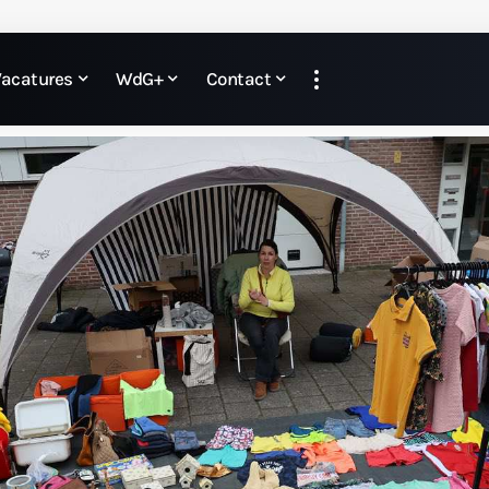
Vacatures
WdG+
Contact