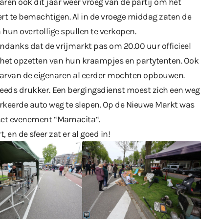
en ook dit jaar weer vroeg van de partij om het
ert te bemachtigen. Al in de vroege middag zaten de
hun overtollige spullen te verkopen.
Ondanks dat de vrijmarkt pas om 20.00 uur officieel
t het opzetten van hun kraampjes en partytenten. Ook
aarvan de eigenaren al eerder mochten opbouwen.
teeds drukker.
Een bergingsdienst
moest zich een weg
keerde auto weg te slepen. Op de Nieuwe Markt was
 het evenement “
Mamacita
“.
, en de sfeer zat er al goed in!