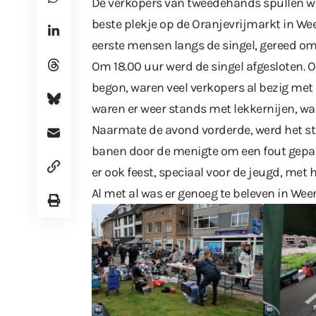
De verkopers van tweedehands spullen war
beste plekje op de Oranjevrijmarkt in We
eerste mensen langs de singel, gereed om 
Om 18.00 uur werd de singel afgesloten. 
begon, waren veel verkopers al bezig me
waren er weer stands met lekkernijen, w
Naarmate de avond vorderde, werd het s
banen door de menigte om een fout gepar
er ook feest, speciaal voor de jeugd, met
Al met al was er genoeg te beleven in Weert