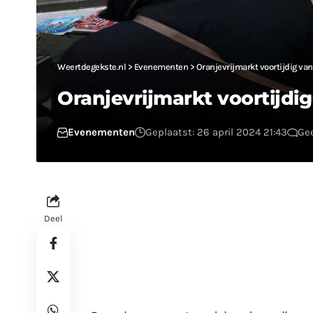
Weertdegekste.nl
>
Evenementen
>
Oranjevrijmarkt voortijdig van
Oranjevrijmarkt voortijdig
Evenementen
Geplaatst: 26 april 2024 21:43
Gee
Deel