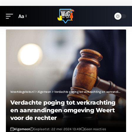
Aa
Weertdegekste.nl
>
Algemeen
>
Verdachte poging tot verkrachting en aanrandingen omgeving Weert voor de rechter
Verdachte poging tot verkrachting
en aanrandingen omgeving Weert
voor de rechter
Algemeen
Geplaatst: 22 mei 2024 13:49
Geen reacties