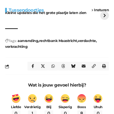
Extra bouwmateriaal
Tunnels blijven een
Tussendoortjes
Insturen
voor kabouters
uitdaging
Kleine updates die het grote plaatje laten zien
aanranding
rechtbank Maastricht
verdachte
Tags:
verkrachting
Wat is jouw gevoel hierbij?
Liefde
Verdrietig
Blij
Slaperig
Boos
Uhuh
0
1
0
0
8
0