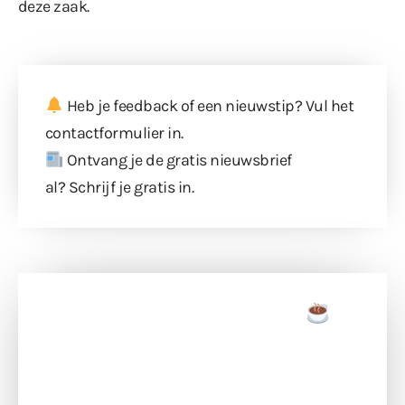
deze zaak.
Heb je feedback of een nieuwstip? Vul
het
contactformulier
in.
Ontvang je de gratis nieuwsbrief
al?
Schrijf je gratis in
.
Doneer een tas koffie
Doneer het WdG-team een kop koffie en
ondersteun hun inzet voor dagelijks gratis