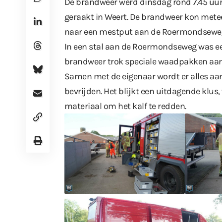
De brandweer werd dinsdag rond 7.45 uur
geraakt in Weert. De brandweer kon met
naar een mestput aan de Roermondsewe
In een stal aan de Roermondseweg was ee
brandweer trok speciale waadpakken aan
Samen met de eigenaar wordt er alles aan
bevrijden. Het blijkt een uitdagende klus,
materiaal om het kalf te redden.