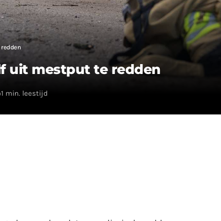
e redden
f uit mestput te redden
1 min. leestijd