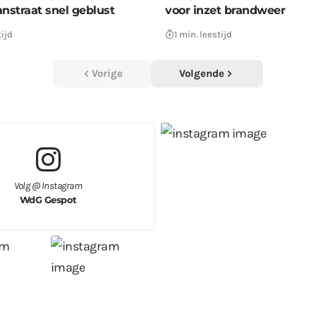
straat snel geblust
voor inzet brandweer
tijd
1 min. leestijd
Vorige
Volgende
Volg @ Instagram
WdG Gespot