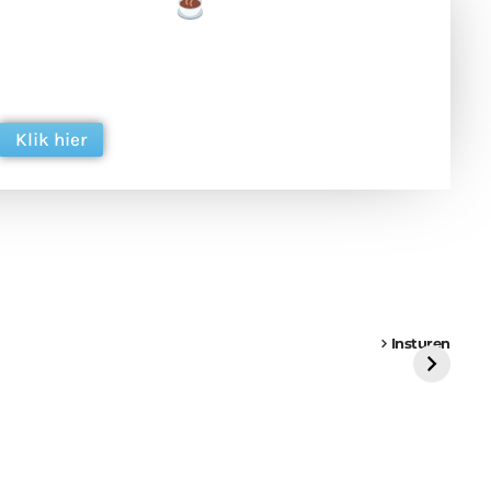
een tas koffie
 en ondersteun hun inzet voor dagelijks gratis
ing. Dank je wel alvast!
Klik hier
een
Weer een
Luchtballon boven
Ni
vrachtwagen vast
Weert
ge
Insturen
St