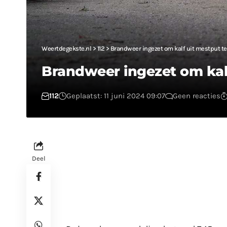
Weertdegekste.nl
>
112
>
Brandweer ingezet om kalf uit mestput t
Brandweer ingezet om kal
112
Geplaatst: 11 juni 2024 09:07
Geen reacties
Deel