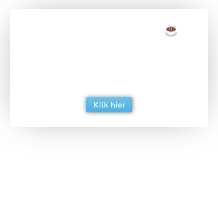
Doneer een tas koffie
Doneer het WdG-team een kop koffie en
ondersteun hun inzet voor dagelijks gratis
berichtgeving. Dank je wel alvast!
Klik hier