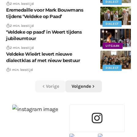
DIALECT
2 min. leestijd
Eremedaille voor Mark Bouwmans
tijdens ‘Veldeke op Paad’
DIALECT
2 min. leestijd
‘Veldeke op paad’ in Weert tijdens
jubileumtour
UITGAAN
2 min. leestijd
Veldeke Wieërt levert nieuwe
dialectklas af met nieuw bestuur
DIALECT
1 min. leestijd
Vorige
Volgende