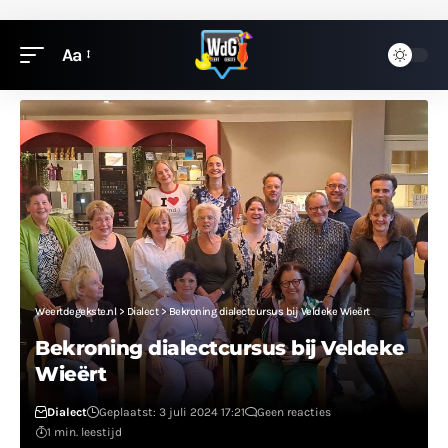
Aa
Weertdegekste.nl
>
Dialect
>
Bekroning dialectcursus bij Veldeke Wieërt
Bekroning dialectcursus bij Veldeke
Wieërt
Dialect
Geplaatst: 3 juli 2024 17:21
Geen reacties
1 min. leestijd