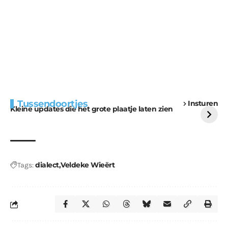
Extra bouwmateriaal
Tunnels blijven een
Tussendoortjes
Insturen
voor kabouters
uitdaging
Kleine updates die het grote plaatje laten zien
dialect
Veldeke Wieërt
Tags: