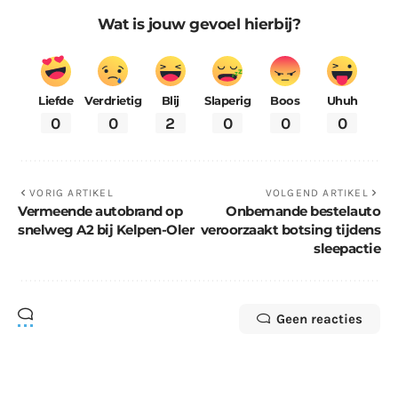
Wat is jouw gevoel hierbij?
Liefde
Verdrietig
Blij
Slaperig
Boos
Uhuh
0
0
2
0
0
0
VORIG ARTIKEL
VOLGEND ARTIKEL
Vermeende autobrand op
Onbemande bestelauto
snelweg A2 bij Kelpen-Oler
veroorzaakt botsing tijdens
sleepactie
Geen reacties