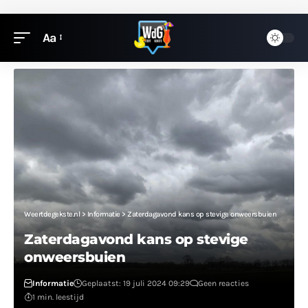
Aa
Weertdegekste.nl
>
Informatie
>
Zaterdagavond kans op stevige onweersbuien
Zaterdagavond kans op stevige
onweersbuien
Informatie
Geplaatst: 19 juli 2024 09:29
Geen reacties
1 min. leestijd