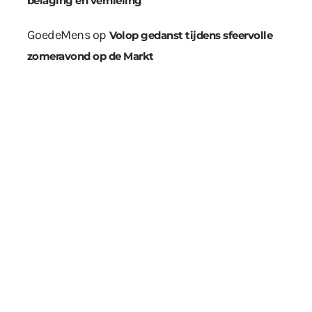
belaging en vernieling
GoedeMens
op
Volop gedanst tijdens sfeervolle
zomeravond op de Markt