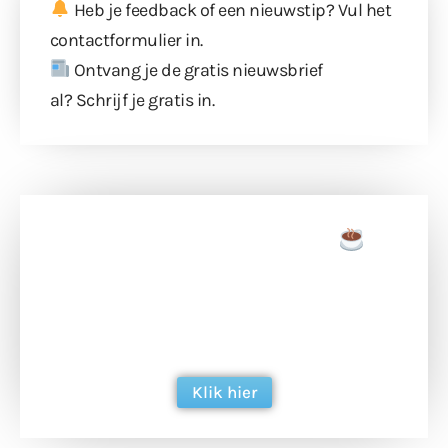
Heb je feedback of een nieuwstip? Vul
het
contactformulier
in.
Ontvang je de gratis nieuwsbrief
al?
Schrijf je gratis in
.
Doneer een tas koffie
Doneer het WdG-team een kop koffie en
ondersteun hun inzet voor dagelijks gratis
berichtgeving. Dank je wel alvast!
Klik hier