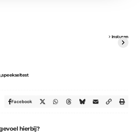
een
Weer een
Luchtballon boven
Ni
vrachtwagen vast
Weert
ge
Insturen
St
g
speekseltest
Facebook
gevoel hierbij?