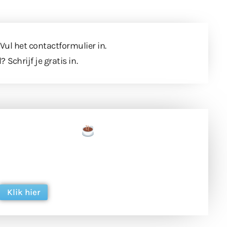
 Vul
het contactformulier
in.
l?
Schrijf je gratis in
.
een tas koffie
 en ondersteun hun inzet voor dagelijks gratis
ing. Dank je wel alvast!
Klik hier