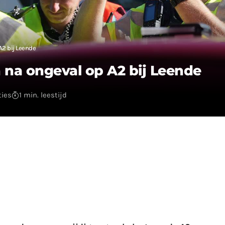
A2 bij Leende
na ongeval op A2 bij Leende
ties
1 min. leestijd