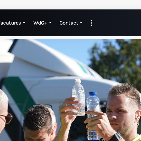
Vacatures
WdG+
Contact