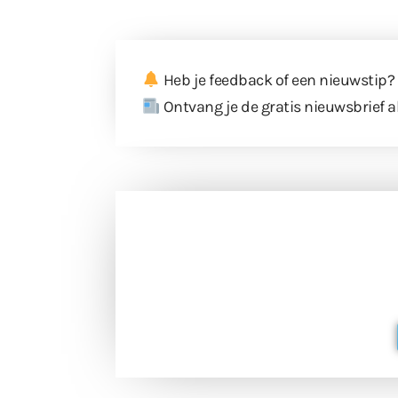
Heb je feedback of een nieuwstip?
Ontvang je de gratis nieuwsbrief a
Doneer 
Doneer het WdG-team een kop koffie
berichtgev