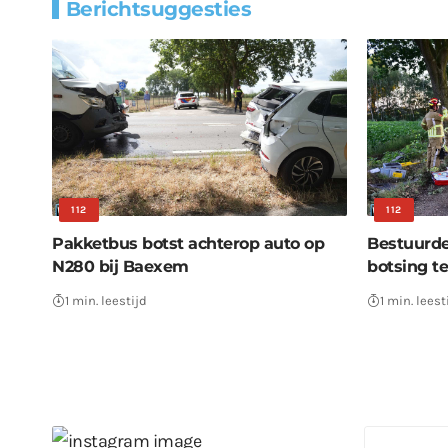
Berichtsuggesties
112
112
Pakketbus botst achterop auto op
Bestuurd
N280 bij Baexem
botsing t
1 min. leestijd
1 min. leest