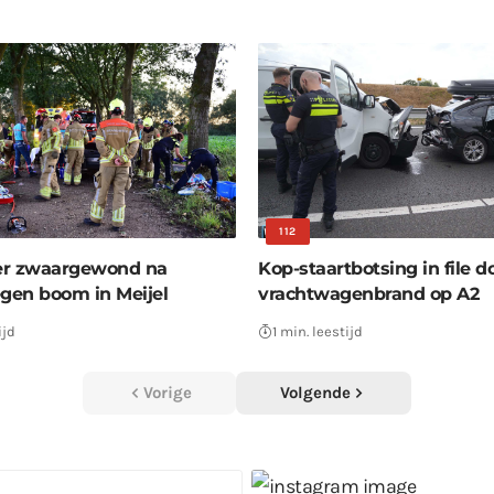
112
er zwaargewond na
Kop-staartbotsing in file d
egen boom in Meijel
vrachtwagenbrand op A2
ijd
1 min. leestijd
Vorige
Volgende