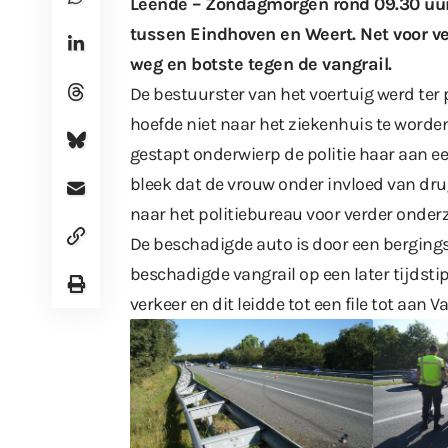
Leende – Zondagmorgen rond 09.30 uur 
tussen Eindhoven en Weert. Net voor ve
weg en botste tegen de vangrail.
De bestuurster van het voertuig werd te
hoefde niet naar het ziekenhuis te word
gestapt onderwierp de politie haar aan ee
bleek dat de vrouw onder invloed van dr
naar het politiebureau voor verder onder
De beschadigde auto is door een bergingsb
beschadigde vangrail op een later tijdsti
verkeer en dit leidde tot een file tot aan 