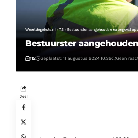
Weertdegekste.nl
>
112
>
Bestuurster aangehouden na ongeval op 
Bestuurster aangehouden 
112
Geplaatst: 11 augustus 2024 10:32
Geen reac
Deel