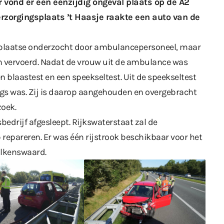
vond er een eenzijdig ongeval plaats op de A2
rzorgingsplaats ’t Haasje raakte een auto van de
r plaatse onderzocht door ambulancepersoneel, maar
en vervoerd. Nadat de vrouw uit de ambulance was
n blaastest en een speekseltest. Uit de speekseltest
ugs was. Zij is daarop aangehouden en overgebracht
zoek.
edrijf afgesleept. Rijkswaterstaat zal de
p repareren. Er was één rijstrook beschikbaar voor het
Valkenswaard.