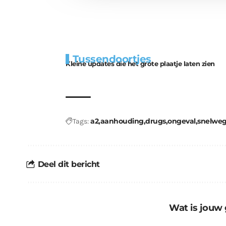
Extra
Tunnels blijven 
Tussendoortjes
bouwmateriaal voor
uitdaging
Kleine updates die het grote plaatje laten zien
kabouters
a2
aanhouding
drugs
ongeval
snelwe
Tags:
Deel dit bericht
Wat is jouw 